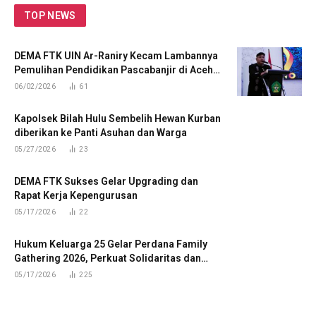
TOP NEWS
DEMA FTK UIN Ar-Raniry Kecam Lambannya
Pemulihan Pendidikan Pascabanjir di Aceh
Tengah
06/02/2026
61
Kapolsek Bilah Hulu Sembelih Hewan Kurban
diberikan ke Panti Asuhan dan Warga
05/27/2026
23
DEMA FTK Sukses Gelar Upgrading dan
Rapat Kerja Kepengurusan
05/17/2026
22
Hukum Keluarga 25 Gelar Perdana Family
Gathering 2026, Perkuat Solidaritas dan
Kekompakan Mahasiswa
05/17/2026
225