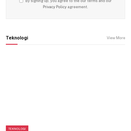
By signing up, you agree to the our terms and our
Privacy Policy
agreement.
Teknologi
View More
TEKNOLOGI