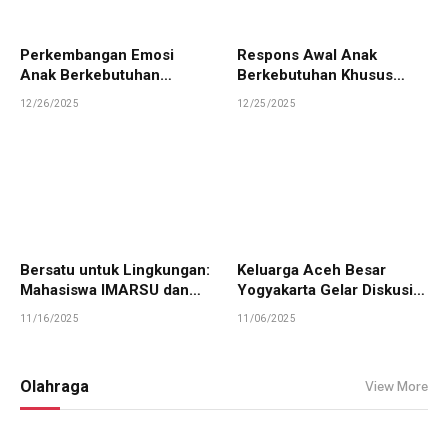
Perkembangan Emosi
Respons Awal Anak
Anak Berkebutuhan
Berkebutuhan Khusus
Khusus
dalam Menghadapi
12/26/2025
12/25/2025
Bencana Alam
Bersatu untuk Lingkungan:
Keluarga Aceh Besar
Mahasiswa IMARSU dan
Yogyakarta Gelar Diskusi
Paguyuban Lain Bersihkan
tentang Jaminan
11/16/2025
11/06/2025
Pantai Alue Naga
Kesehatan bagi Mahasiswa
di Tanah Rantau
Olahraga
View More