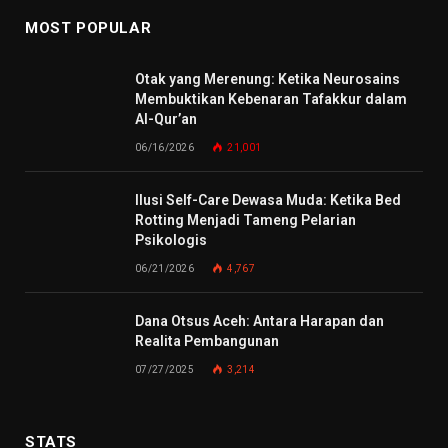
MOST POPULAR
Otak yang Merenung: Ketika Neurosains
Membuktikan Kebenaran Tafakkur dalam
Al-Qur’an
06/16/2026
21,001
Ilusi Self-Care Dewasa Muda: Ketika Bed
Rotting Menjadi Tameng Pelarian
Psikologis
06/21/2026
4,767
Dana Otsus Aceh: Antara Harapan dan
Realita Pembangunan
07/27/2025
3,214
STATS