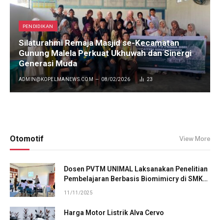
PENDIDIKAN
Silaturahmi Remaja Masjid se-Kecamatan
Gunung Malela Perkuat Ukhuwah dan Sinergi
Generasi Muda
ADMIN@KOPELMANEWS.COM
08/02/2026
23
Otomotif
View More
Dosen PVTM UNIMAL Laksanakan Penelitian
Pembelajaran Berbasis Biomimicry di SMK
Negeri 1 Muarabatu
11/11/2025
Harga Motor Listrik Alva Cervo