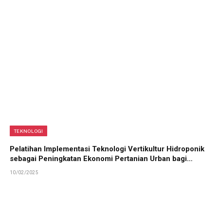
TEKNOLOGI
Pelatihan Implementasi Teknologi Vertikultur Hidroponik
sebagai Peningkatan Ekonomi Pertanian Urban bagi
Masyarakat Perumahan Calok Giri
10/02/2025