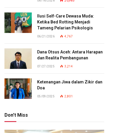
06/16/2026
20,983
Ilusi Self-Care Dewasa Muda:
Ketika Bed Rotting Menjadi
Tameng Pelarian Psikologis
06/21/2026
4,767
Dana Otsus Aceh: Antara Harapan
dan Realita Pembangunan
07/27/2025
3,214
Ketenangan Jiwa dalam Zikir dan
Doa
05/09/2025
2,801
Don't Miss