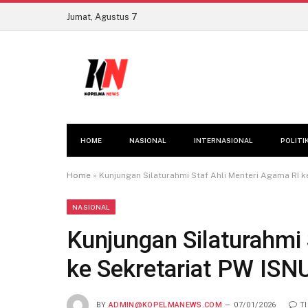
Jumat, Agustus 7
HOME
NASIONAL
INTERNASIONAL
POLITI
Home
»
Kunjungan Silaturahmi Staf Ahli Menteri Agama RI k
NASIONAL
Kunjungan Silaturahmi
ke Sekretariat PW ISN
BY
ADMIN@KOPELMANEWS.COM
07/01/2026
T