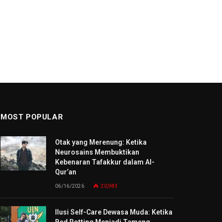
MOST POPULAR
Otak yang Merenung: Ketika
Neurosains Membuktikan
Kebenaran Tafakkur dalam Al-
Qur’an
06/16/2026
20,983
Ilusi Self-Care Dewasa Muda: Ketika
Bed Rotting Menjadi Tameng