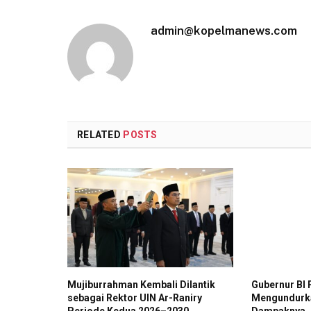
admin@kopelmanews.com
RELATED
POSTS
Mujiburrahman Kembali Dilantik
Gubernur BI 
sebagai Rektor UIN Ar-Raniry
Mengundurkan
Periode Kedua 2026–2030
Dampaknya