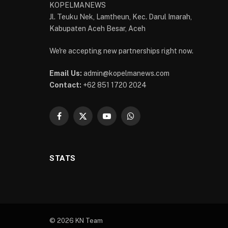
KOPELMANEWS
Jl. Teuku Nek, Lamtheun, Kec. Darul Imarah,
Kabupaten Aceh Besar, Aceh
We're accepting new partnerships right now.
Email Us:
admin@kopelmanews.com
Contact:
+62 851 1720 2024
Facebook
X
YouTube
WhatsApp
(Twitter)
STATS
© 2026 KN Team