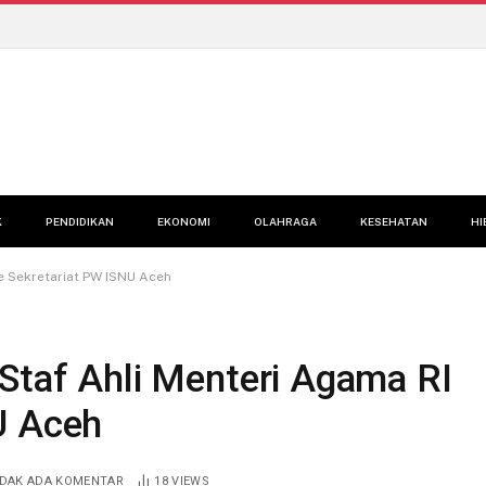
K
PENDIDIKAN
EKONOMI
OLAHRAGA
KESEHATAN
HI
e Sekretariat PW ISNU Aceh
 Staf Ahli Menteri Agama RI
U Aceh
IDAK ADA KOMENTAR
18
VIEWS