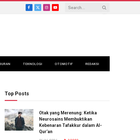
Facebook
X
Instagram
YouTube
(Twitter)
BURAN
TEKNOLOGI
OTOMOTIF
REDAKSI
Top Posts
Otak yang Merenung: Ketika
Neurosains Membuktikan
Kebenaran Tafakkur dalam Al-
Qur’an