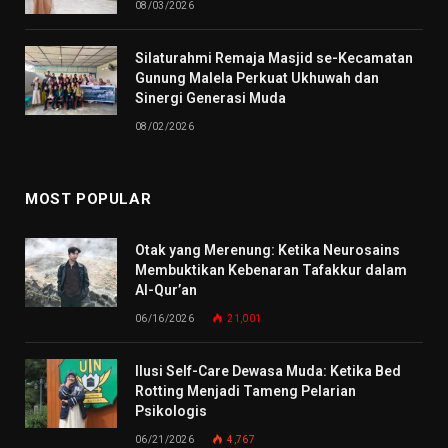
08/03/2026
Silaturahmi Remaja Masjid se-Kecamatan
Gunung Malela Perkuat Ukhuwah dan
Sinergi Generasi Muda
08/02/2026
MOST POPULAR
Otak yang Merenung: Ketika Neurosains
Membuktikan Kebenaran Tafakkur dalam
Al-Qur’an
06/16/2026
21,001
Ilusi Self-Care Dewasa Muda: Ketika Bed
Rotting Menjadi Tameng Pelarian
Psikologis
06/21/2026
4,767