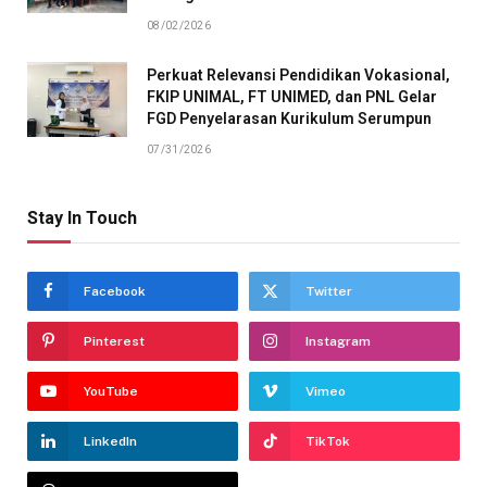
08/02/2026
Perkuat Relevansi Pendidikan Vokasional,
FKIP UNIMAL, FT UNIMED, dan PNL Gelar
FGD Penyelarasan Kurikulum Serumpun
07/31/2026
Stay In Touch
Facebook
Twitter
Pinterest
Instagram
YouTube
Vimeo
LinkedIn
TikTok