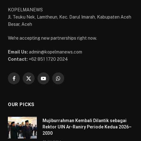
KOPELMANEWS
Jl. Teuku Nek, Lamtheun, Kec. Darul Imarah, Kabupaten Aceh
Besar, Aceh
We're accepting new partnerships right now.
Email Us:
admin@kopelmanews.com
Contact:
+62 851 1720 2024
Facebook
X
YouTube
WhatsApp
(Twitter)
OUR PICKS
Mujiburrahman Kembali Dilantik sebagai
Rektor UIN Ar-Raniry Periode Kedua 2026–
2030