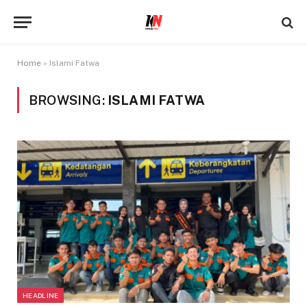
Home
»
Islami Fatwa
BROWSING:
ISLAMI FATWA
HEADLINE