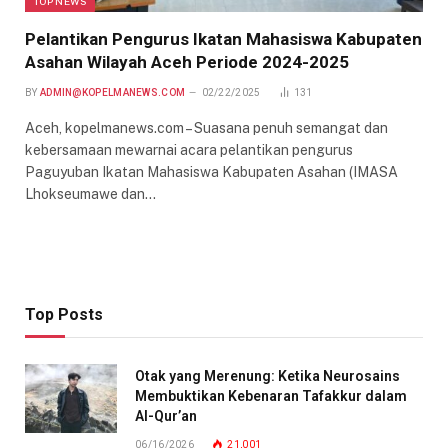
TOP NEWS
Pelantikan Pengurus Ikatan Mahasiswa Kabupaten
Asahan Wilayah Aceh Periode 2024-2025
BY
ADMIN@KOPELMANEWS.COM
02/22/2025
131
Aceh, kopelmanews.com – Suasana penuh semangat dan
kebersamaan mewarnai acara pelantikan pengurus
Paguyuban Ikatan Mahasiswa Kabupaten Asahan (IMASA
Lhokseumawe dan…
Top Posts
Otak yang Merenung: Ketika Neurosains
Membuktikan Kebenaran Tafakkur dalam
Al-Qur’an
06/16/2026
21,001