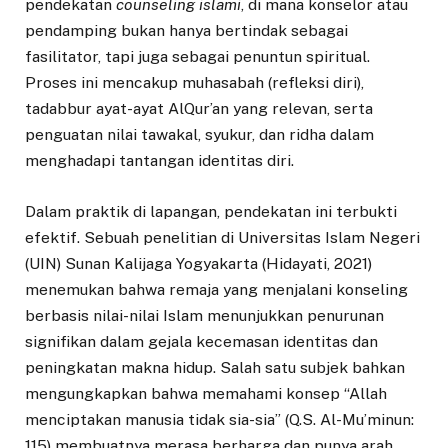
pendekatan
counseling islami
, di mana konselor atau
pendamping bukan hanya bertindak sebagai
fasilitator, tapi juga sebagai penuntun spiritual.
Proses ini mencakup muhasabah (refleksi diri),
tadabbur ayat-ayat AlQur’an yang relevan, serta
penguatan nilai tawakal, syukur, dan ridha dalam
menghadapi tantangan identitas diri.
Dalam praktik di lapangan, pendekatan ini terbukti
efektif. Sebuah penelitian di Universitas Islam Negeri
(UIN) Sunan Kalijaga Yogyakarta (Hidayati, 2021)
menemukan bahwa remaja yang menjalani konseling
berbasis nilai-nilai Islam menunjukkan penurunan
signifikan dalam gejala kecemasan identitas dan
peningkatan makna hidup. Salah satu subjek bahkan
mengungkapkan bahwa memahami konsep “Allah
menciptakan manusia tidak sia-sia” (Q.S. Al-Mu’minun:
115) membuatnya merasa berharga dan punya arah