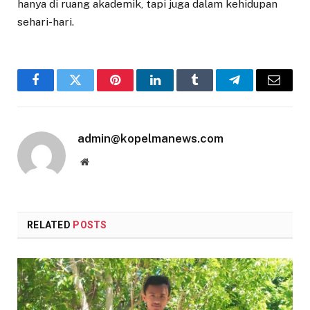
hanya di ruang akademik, tapi juga dalam kehidupan
sehari-hari.
Facebook
Twitter
Pinterest
LinkedIn
Tumblr
Telegram
Email
admin@kopelmanews.com
Website
RELATED
POSTS