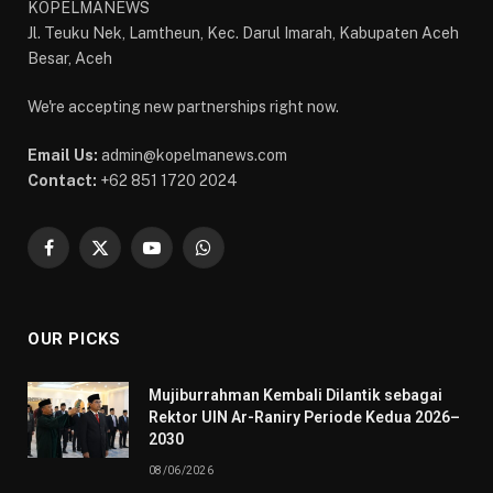
KOPELMANEWS
Jl. Teuku Nek, Lamtheun, Kec. Darul Imarah, Kabupaten Aceh
Besar, Aceh
We're accepting new partnerships right now.
Email Us:
admin@kopelmanews.com
Contact:
+62 851 1720 2024
Facebook
X
YouTube
WhatsApp
(Twitter)
OUR PICKS
Mujiburrahman Kembali Dilantik sebagai
Rektor UIN Ar-Raniry Periode Kedua 2026–
2030
08/06/2026