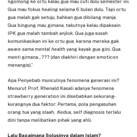
ngomong ke ortu kalau gua mau cuti dulu semester ini.
Gua mau fokus
healing
selama 6 bulan dulu. Tapi ortu
gua malah gak setuju, bahkan gua dibilang manja.
Gua bingung mau gimana, takutnya kalau dipaksain
IPK gua malah tambah anjlok. Gua juga susah
komunikasikan ini ke ortu gua, karena mereka gak
aware
sama
mental health
yang kayak gua gini. Gua
mesti gimana…??? (dan diakhiri dengan emoticon
menangis).”
Apa Penyebab munculnya fenomena generasi ini?
Menurut Prof. Rhenald Kasali adanya fenomena
strawberry generation ini disebabkan sekurang-
kurangnya dua faktor:
Pertama,
pola pengasuhan
orang tua yang slaah,
Kedua,
self diagnosis terlalu
dini tanpa melibatkan pihak yang ahli.
Lalu Bagaimana Solusinya dalam Islam?