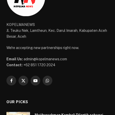
KOPELMANEWS
Jl. Teuku Nek, Lamtheun, Kec. Darul Imarah, Kabupaten Aceh
Besar, Aceh
We're accepting new partnerships right now.
Email Us:
admin@kopelmanews.com
Contact:
+62 851 1720 2024
Facebook
X
YouTube
WhatsApp
(Twitter)
OUR PICKS
Mujiburrahman Kembali Dilantik sebagai