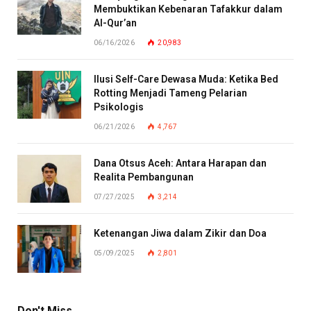
Membuktikan Kebenaran Tafakkur dalam
Al-Qur’an
06/16/2026
20,983
Ilusi Self-Care Dewasa Muda: Ketika Bed
Rotting Menjadi Tameng Pelarian
Psikologis
06/21/2026
4,767
Dana Otsus Aceh: Antara Harapan dan
Realita Pembangunan
07/27/2025
3,214
Ketenangan Jiwa dalam Zikir dan Doa
05/09/2025
2,801
Don't Miss