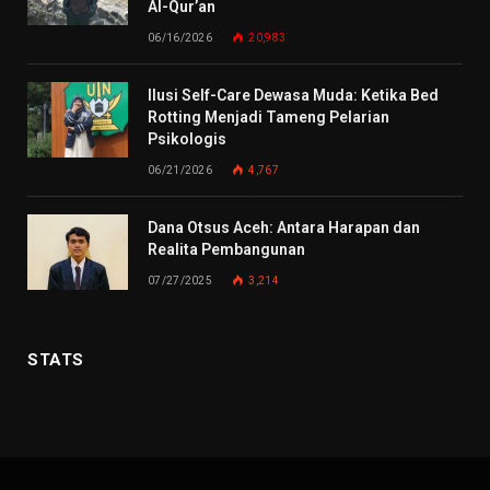
Al-Qur’an
06/16/2026
20,983
Ilusi Self-Care Dewasa Muda: Ketika Bed
Rotting Menjadi Tameng Pelarian
Psikologis
06/21/2026
4,767
Dana Otsus Aceh: Antara Harapan dan
Realita Pembangunan
07/27/2025
3,214
STATS