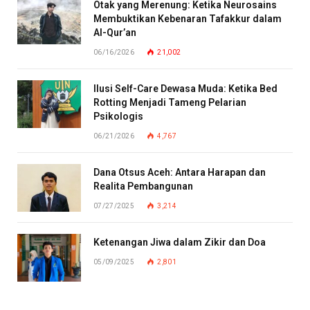
Otak yang Merenung: Ketika Neurosains
Membuktikan Kebenaran Tafakkur dalam
Al-Qur’an
06/16/2026
21,002
Ilusi Self-Care Dewasa Muda: Ketika Bed
Rotting Menjadi Tameng Pelarian
Psikologis
06/21/2026
4,767
Dana Otsus Aceh: Antara Harapan dan
Realita Pembangunan
07/27/2025
3,214
Ketenangan Jiwa dalam Zikir dan Doa
05/09/2025
2,801