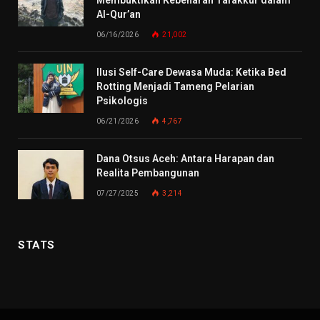
Al-Qur’an
06/16/2026
21,002
Ilusi Self-Care Dewasa Muda: Ketika Bed
Rotting Menjadi Tameng Pelarian
Psikologis
06/21/2026
4,767
Dana Otsus Aceh: Antara Harapan dan
Realita Pembangunan
07/27/2025
3,214
STATS