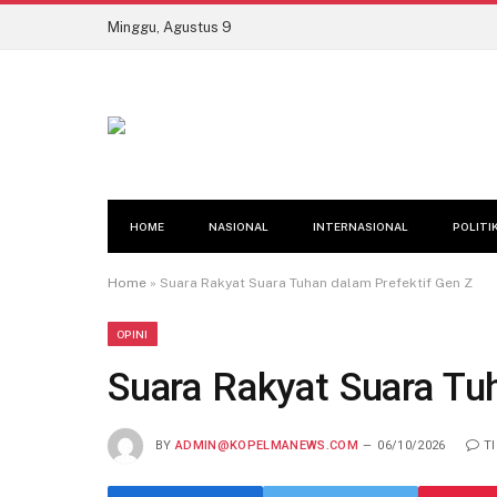
Minggu, Agustus 9
HOME
NASIONAL
INTERNASIONAL
POLITI
Home
»
Suara Rakyat Suara Tuhan dalam Prefektif Gen Z
OPINI
Suara Rakyat Suara Tu
BY
ADMIN@KOPELMANEWS.COM
06/10/2026
T