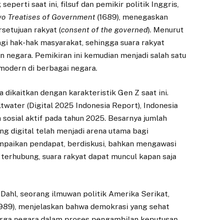
erti saat ini, filsuf dan pemikir politik Inggris,
o Treatises of Government
(1689), menegaskan
setujuan rakyat (
consent of the governed
). Menurut
gi hak-hak masyarakat, sehingga suara rakyat
 negara. Pemikiran ini kemudian menjadi salah satu
odern di berbagai negara.
dikaitkan dengan karakteristik Gen Z saat ini.
water (Digital 2025 Indonesia Report), Indonesia
 sosial aktif pada tahun 2025. Besarnya jumlah
 digital telah menjadi arena utama bagi
mpaikan pendapat, berdiskusi, bahkan mengawasi
 terhubung, suara rakyat dapat muncul kapan saja
 Dahl, seorang ilmuwan politik Amerika Serikat,
989), menjelaskan bahwa demokrasi yang sehat
arga negara dalam proses pengambilan keputusan.