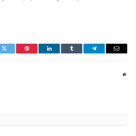
k
Twitter
Pinterest
LinkedIn
Tumblr
Telegram
Email
Websi