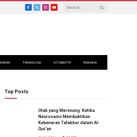
Facebook
X
Instagram
YouTube
(Twitter)
BURAN
TEKNOLOGI
OTOMOTIF
REDAKSI
Top Posts
Otak yang Merenung: Ketika
Neurosains Membuktikan
Kebenaran Tafakkur dalam Al-
Qur’an