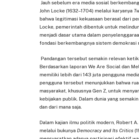
Jauh sebelum era media sosial berkembang sep
John Locke (1632–1704) melalui karyanya
Tw
bahwa legitimasi kekuasaan berasal dari per
Locke, pemerintah dibentuk untuk melindun
menjadi dasar utama dalam penyelenggaraan
fondasi berkembangnya sistem demokrasi m
Pandangan tersebut semakin relevan ketika 
Berdasarkan laporan We Are Social dan Melt
memiliki lebih dari 143 juta pengguna media
pengguna tersebut menunjukkan bahwa ruang
masyarakat, khususnya Gen Z, untuk menya
kebijakan publik. Dalam dunia yang semakin
dan dari mana saja.
Dalam kajian ilmu politik modern, Robert A.
melalui bukunya
Democracy and Its Critics
(1
mensyaratkan adanya partisipasi efektif w