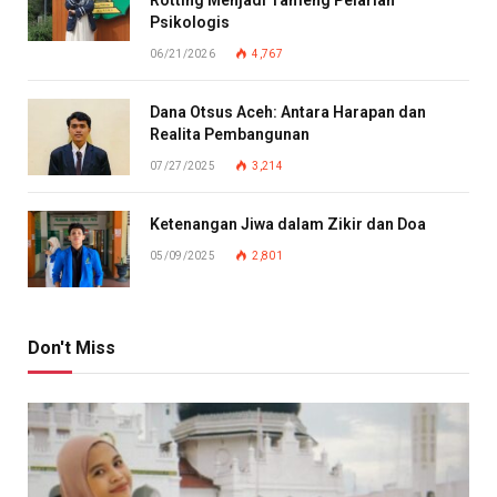
Rotting Menjadi Tameng Pelarian
Psikologis
06/21/2026
4,767
Dana Otsus Aceh: Antara Harapan dan
Realita Pembangunan
07/27/2025
3,214
Ketenangan Jiwa dalam Zikir dan Doa
05/09/2025
2,801
Don't Miss