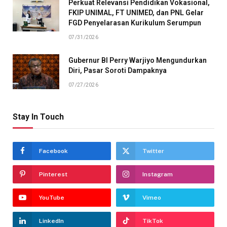
Perkuat Relevansi Pendidikan Vokasional,
FKIP UNIMAL, FT UNIMED, dan PNL Gelar
FGD Penyelarasan Kurikulum Serumpun
07/31/2026
Gubernur BI Perry Warjiyo Mengundurkan
Diri, Pasar Soroti Dampaknya
07/27/2026
Stay In Touch
Facebook
Twitter
Pinterest
Instagram
YouTube
Vimeo
LinkedIn
TikTok