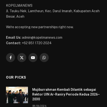
KOPELMANEWS
Jl. Teuku Nek, Lamtheun, Kec. Darul Imarah, Kabupaten Aceh
Besar, Aceh
We're accepting new partnerships right now.
Email Us:
admin@kopelmanews.com
Contact:
+62 851 1720 2024
Facebook
X
YouTube
WhatsApp
(Twitter)
OUR PICKS
Mujiburrahman Kembali Dilantik sebagai
Rektor UIN Ar-Raniry Periode Kedua 2026–
2030
08/06/2026