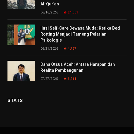
Al-Qur’an
06/16/2026
21,001
Ilusi Self-Care Dewasa Muda: Ketika Bed
Rotting Menjadi Tameng Pelarian
Psikologis
06/21/2026
4,767
Dana Otsus Aceh: Antara Harapan dan
Realita Pembangunan
07/27/2025
3,214
STATS