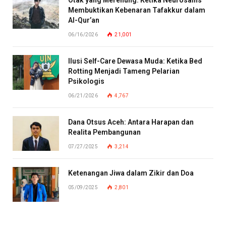
Membuktikan Kebenaran Tafakkur dalam
Al-Qur’an
06/16/2026
21,001
Ilusi Self-Care Dewasa Muda: Ketika Bed
Rotting Menjadi Tameng Pelarian
Psikologis
06/21/2026
4,767
Dana Otsus Aceh: Antara Harapan dan
Realita Pembangunan
07/27/2025
3,214
Ketenangan Jiwa dalam Zikir dan Doa
05/09/2025
2,801