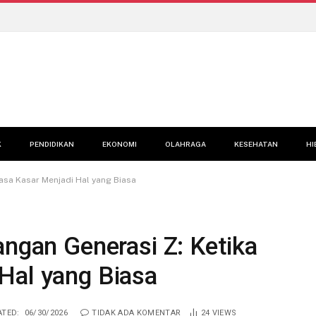
K
PENDIDIKAN
EKONOMI
OLAHRAGA
KESEHATAN
HI
asa Kasar Menjadi Hal yang Biasa
angan Generasi Z: Ketika
Hal yang Biasa
TED:
06/30/2026
TIDAK ADA KOMENTAR
24
VIEWS