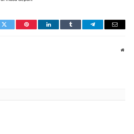
k
Twitter
Pinterest
LinkedIn
Tumblr
Telegram
Email
Websi