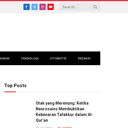
Facebook
X
Instagram
YouTube
(Twitter)
BURAN
TEKNOLOGI
OTOMOTIF
REDAKSI
Top Posts
Otak yang Merenung: Ketika
Neurosains Membuktikan
Kebenaran Tafakkur dalam Al-
Qur’an