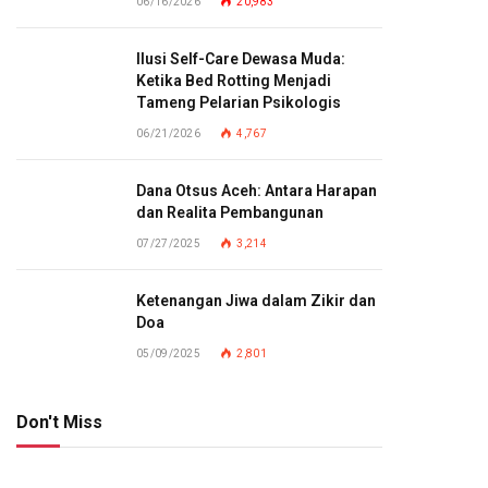
06/16/2026
20,983
Ilusi Self-Care Dewasa Muda:
Ketika Bed Rotting Menjadi
Tameng Pelarian Psikologis
06/21/2026
4,767
Dana Otsus Aceh: Antara Harapan
dan Realita Pembangunan
07/27/2025
3,214
Ketenangan Jiwa dalam Zikir dan
Doa
05/09/2025
2,801
Don't Miss