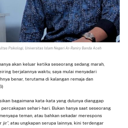
kultas Psikologi, Universitas Islam Negeri Ar-Raniry Banda Aceh
 hanya akan keluar ketika seseorang sedang marah,
eiring berjalannya waktu, saya mulai menyadari
hnya benar, terutama di kalangan remaja dan
6)
sikan bagaimana kata-kata yang dulunya dianggap
ri percakapan sehari-hari. Bukan hanya saat seseorang
, menyapa teman, atau bahkan sekadar merespons
ar jir”, atau ungkapan serupa lainnya, kini terdengar