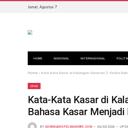
Jumat, Agustus 7
HOME
NASIONAL
INTERNASIONAL
POLITI
Home
»
Kata-Kata Kasar di Kalangan Generasi Z: Ketika Bah
OPINI
Kata-Kata Kasar di Kal
Bahasa Kasar Menjadi 
BY
ADMIN@KOPELMANEWS.COM
06/30/2026
UPDA