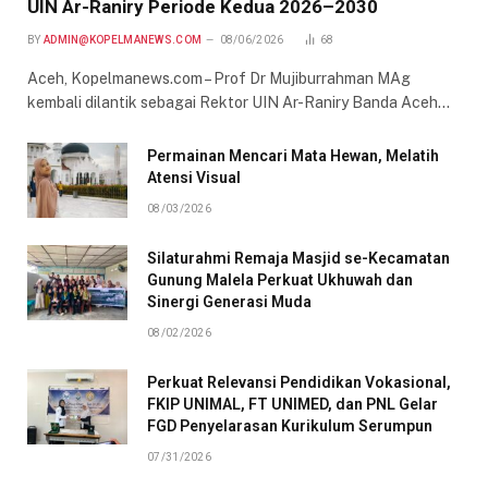
UIN Ar-Raniry Periode Kedua 2026–2030
BY
ADMIN@KOPELMANEWS.COM
08/06/2026
68
Aceh, Kopelmanews.com – Prof Dr Mujiburrahman MAg
kembali dilantik sebagai Rektor UIN Ar-Raniry Banda Aceh…
Permainan Mencari Mata Hewan, Melatih
Atensi Visual
08/03/2026
Silaturahmi Remaja Masjid se-Kecamatan
Gunung Malela Perkuat Ukhuwah dan
Sinergi Generasi Muda
08/02/2026
Perkuat Relevansi Pendidikan Vokasional,
FKIP UNIMAL, FT UNIMED, dan PNL Gelar
FGD Penyelarasan Kurikulum Serumpun
07/31/2026