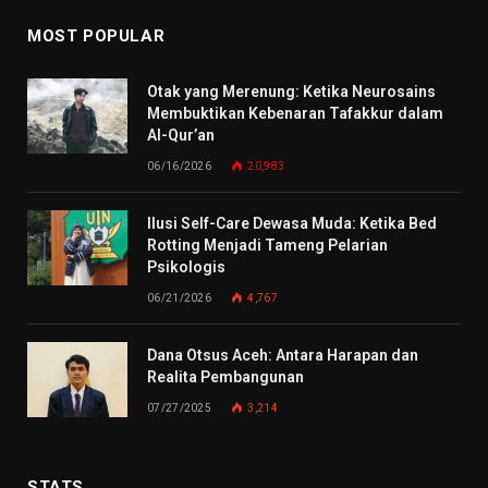
MOST POPULAR
Otak yang Merenung: Ketika Neurosains
Membuktikan Kebenaran Tafakkur dalam
Al-Qur’an
06/16/2026
20,983
Ilusi Self-Care Dewasa Muda: Ketika Bed
Rotting Menjadi Tameng Pelarian
Psikologis
06/21/2026
4,767
Dana Otsus Aceh: Antara Harapan dan
Realita Pembangunan
07/27/2025
3,214
STATS