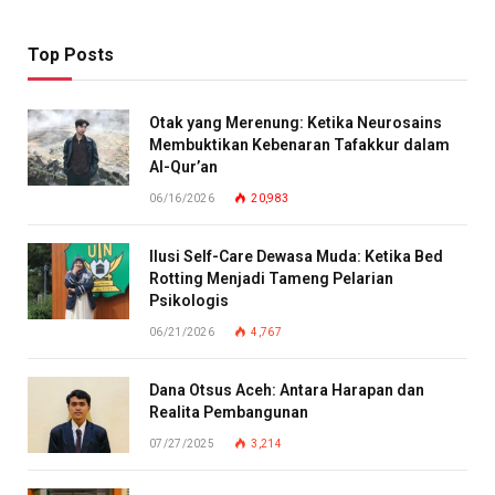
Top Posts
Otak yang Merenung: Ketika Neurosains
Membuktikan Kebenaran Tafakkur dalam
Al-Qur’an
06/16/2026
20,983
Ilusi Self-Care Dewasa Muda: Ketika Bed
Rotting Menjadi Tameng Pelarian
Psikologis
06/21/2026
4,767
Dana Otsus Aceh: Antara Harapan dan
Realita Pembangunan
07/27/2025
3,214