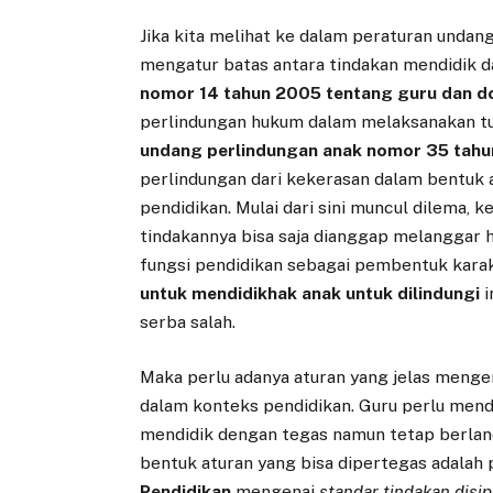
Jika kita melihat ke dalam peraturan undan
mengatur batas antara tindakan mendidik d
nomor 14 tahun 2005 tentang guru dan d
perlindungan hukum dalam melaksanakan tuga
undang perlindungan anak nomor 35 tahu
perlindungan dari kekerasan dalam bentuk 
pendidikan. Mulai dari sini muncul dilema, 
tindakannya bisa saja dianggap melanggar hak
fungsi pendidikan sebagai pembentuk kara
untuk mendidik
hak anak untuk dilindungi
i
serba salah.
Maka perlu adanya aturan yang jelas menge
dalam konteks pendidikan. Guru perlu men
mendidik dengan tegas namun tetap berland
bentuk aturan yang bisa dipertegas adalah 
Pendidikan
mengenai
standar tindakan disip