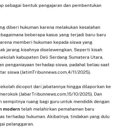
ggap sebagai bentuk pengajaran dan pembentukan
 yang diberi hukuman karena melakukan kesalahan
ebagaimana beberapa kasus yang terjadi baru-baru
b karena memberi hukuman kepada siswa yang
ak jarang kisahnya diselewengkan. Seperti kisah
 sekolah kabupaten Deli Serdang Sumatera Utara,
an penganiayaan terhadap siswa, padahal beliau saat
tar siswa (JatimTribunnews.com,4/11/2025).
Sekolah dicopot dari jabatannya hingga dilaporkan ke
merokok (JabarTribunnews.com,15/10/2025). Dan
n sempitnya ruang bagi guru untuk mendidik dengan
n modern
telah melahirkan pemahaman baru
tas terhadap hukuman. Akibatnya, tindakan yang dulu
gai pelanggaran.