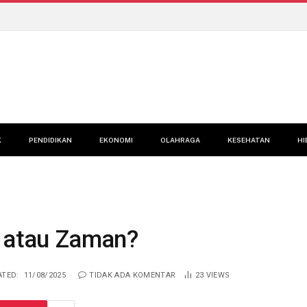
K
PENDIDIKAN
EKONOMI
OLAHRAGA
KESEHATAN
HI
u atau Zaman?
TED:
11/08/2025
TIDAK ADA KOMENTAR
23
VIEWS