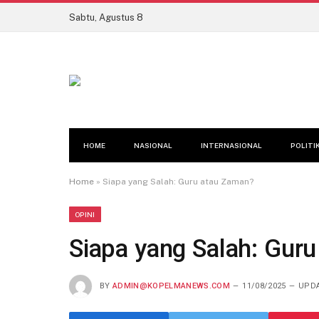
Sabtu, Agustus 8
HOME
NASIONAL
INTERNASIONAL
POLITI
Home
»
Siapa yang Salah: Guru atau Zaman?
OPINI
Siapa yang Salah: Gur
BY
ADMIN@KOPELMANEWS.COM
11/08/2025
UPDA