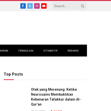
Facebook
X
Instagram
YouTube
(Twitter)
BURAN
TEKNOLOGI
OTOMOTIF
REDAKSI
Top Posts
Otak yang Merenung: Ketika
Neurosains Membuktikan
Kebenaran Tafakkur dalam Al-
Qur’an