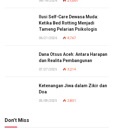
06/16/2026
21,001
Ilusi Self-Care Dewasa Muda:
Ketika Bed Rotting Menjadi
Tameng Pelarian Psikologis
06/21/2026
4,767
Dana Otsus Aceh: Antara Harapan
dan Realita Pembangunan
07/27/2025
3,214
Ketenangan Jiwa dalam Zikir dan
Doa
05/09/2025
2,801
Don't Miss