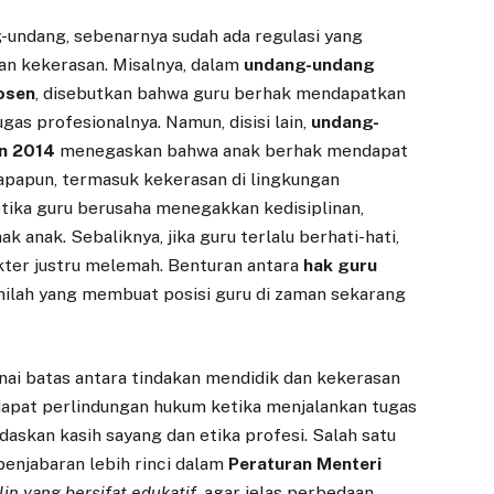
g-undang, sebenarnya sudah ada regulasi yang
an kekerasan. Misalnya, dalam
undang-undang
osen
, disebutkan bahwa guru berhak mendapatkan
s profesionalnya. Namun, disisi lain,
undang-
n 2014
menegaskan bahwa anak berhak mendapat
apapun, termasuk kekerasan di lingkungan
ketika guru berusaha menegakkan kedisiplinan,
 anak. Sebaliknya, jika guru terlalu berhati-hati,
kter justru melemah. Benturan antara
hak guru
nilah yang membuat posisi guru di zaman sekarang
nai batas antara tindakan mendidik dan kekerasan
dapat perlindungan hukum ketika menjalankan tugas
askan kasih sayang dan etika profesi. Salah satu
penjabaran lebih rinci dalam
Peraturan Menteri
lin yang bersifat edukatif
, agar jelas perbedaan