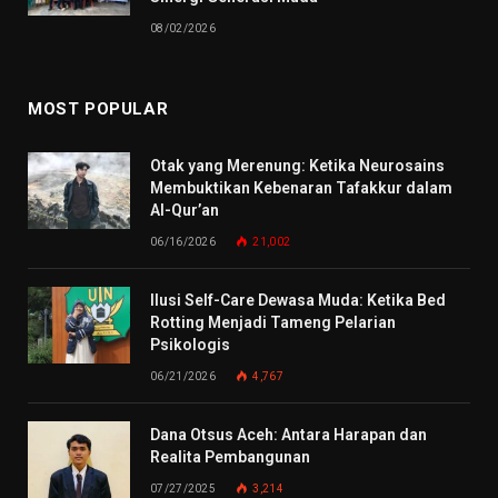
08/02/2026
MOST POPULAR
Otak yang Merenung: Ketika Neurosains
Membuktikan Kebenaran Tafakkur dalam
Al-Qur’an
06/16/2026
21,002
Ilusi Self-Care Dewasa Muda: Ketika Bed
Rotting Menjadi Tameng Pelarian
Psikologis
06/21/2026
4,767
Dana Otsus Aceh: Antara Harapan dan
Realita Pembangunan
07/27/2025
3,214