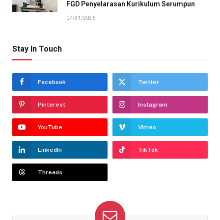
FGD Penyelarasan Kurikulum Serumpun
07/31/2026
Stay In Touch
Facebook
Twitter
Pinterest
Instagram
YouTube
Vimeo
LinkedIn
TikTok
Threads