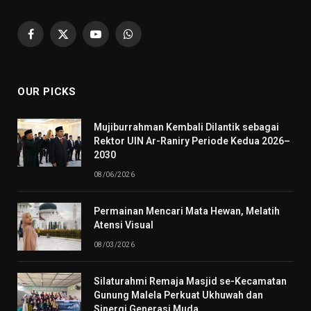
Facebook
X
YouTube
WhatsApp
(Twitter)
OUR PICKS
Mujiburrahman Kembali Dilantik sebagai
Rektor UIN Ar-Raniry Periode Kedua 2026–
2030
08/06/2026
Permainan Mencari Mata Hewan, Melatih
Atensi Visual
08/03/2026
Silaturahmi Remaja Masjid se-Kecamatan
Gunung Malela Perkuat Ukhuwah dan
Sinergi Generasi Muda