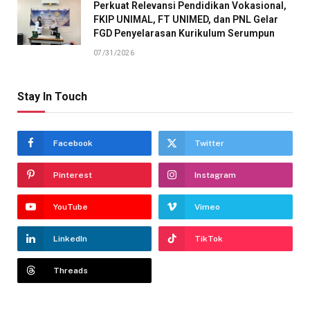
Perkuat Relevansi Pendidikan Vokasional,
FKIP UNIMAL, FT UNIMED, dan PNL Gelar
FGD Penyelarasan Kurikulum Serumpun
07/31/2026
Stay In Touch
Facebook
Twitter
Pinterest
Instagram
YouTube
Vimeo
LinkedIn
TikTok
Threads