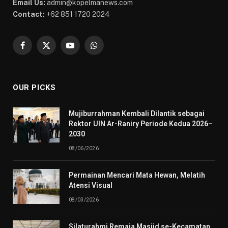
Email Us:
admin@kopelmanews.com
Contact:
+62 851 1720 2024
Facebook
X
YouTube
WhatsApp
(Twitter)
OUR PICKS
Mujiburrahman Kembali Dilantik sebagai
Rektor UIN Ar-Raniry Periode Kedua 2026–
2030
08/06/2026
Permainan Mencari Mata Hewan, Melatih
Atensi Visual
08/03/2026
Silaturahmi Remaja Masjid se-Kecamatan