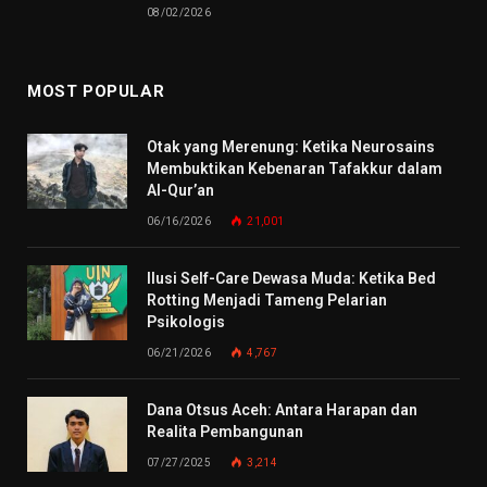
08/02/2026
MOST POPULAR
Otak yang Merenung: Ketika Neurosains
Membuktikan Kebenaran Tafakkur dalam
Al-Qur’an
06/16/2026
21,001
Ilusi Self-Care Dewasa Muda: Ketika Bed
Rotting Menjadi Tameng Pelarian
Psikologis
06/21/2026
4,767
Dana Otsus Aceh: Antara Harapan dan
Realita Pembangunan
07/27/2025
3,214