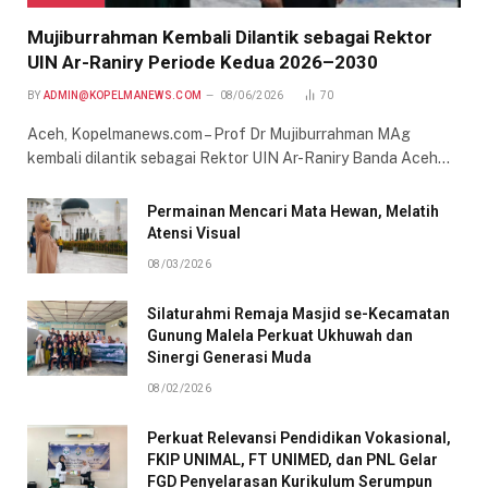
Mujiburrahman Kembali Dilantik sebagai Rektor
UIN Ar-Raniry Periode Kedua 2026–2030
BY
ADMIN@KOPELMANEWS.COM
08/06/2026
70
Aceh, Kopelmanews.com – Prof Dr Mujiburrahman MAg
kembali dilantik sebagai Rektor UIN Ar-Raniry Banda Aceh…
Permainan Mencari Mata Hewan, Melatih
Atensi Visual
08/03/2026
Silaturahmi Remaja Masjid se-Kecamatan
Gunung Malela Perkuat Ukhuwah dan
Sinergi Generasi Muda
08/02/2026
Perkuat Relevansi Pendidikan Vokasional,
FKIP UNIMAL, FT UNIMED, dan PNL Gelar
FGD Penyelarasan Kurikulum Serumpun