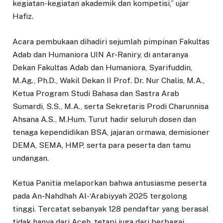
kegiatan-kegiatan akademik dan kompetisi,” ujar
Hafiz.
Acara pembukaan dihadiri sejumlah pimpinan Fakultas
Adab dan Humaniora UIN Ar-Raniry, di antaranya
Dekan Fakultas Adab dan Humaniora, Syarifuddin,
M.Ag., Ph.D., Wakil Dekan II Prof. Dr. Nur Chalis, M.A.,
Ketua Program Studi Bahasa dan Sastra Arab
Sumardi, S.S., M.A., serta Sekretaris Prodi Charunnisa
Ahsana A.S., M.Hum. Turut hadir seluruh dosen dan
tenaga kependidikan BSA, jajaran ormawa, demisioner
DEMA, SEMA, HMP, serta para peserta dan tamu
undangan.
Ketua Panitia melaporkan bahwa antusiasme peserta
pada An-Nahdhah Al-‘Arabiyyah 2025 tergolong
tinggi. Tercatat sebanyak 128 pendaftar yang berasal
tidak hanya dari Aceh, tetapi juga dari berbagai