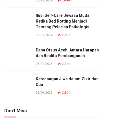
06/16/2026
20,983
Ilusi Self-Care Dewasa Muda:
Ketika Bed Rotting Menjadi
Tameng Pelarian Psikologis
06/21/2026
4,767
Dana Otsus Aceh: Antara Harapan
dan Realita Pembangunan
07/27/2025
3,214
Ketenangan Jiwa dalam Zikir dan
Doa
05/09/2025
2,801
Don't Miss