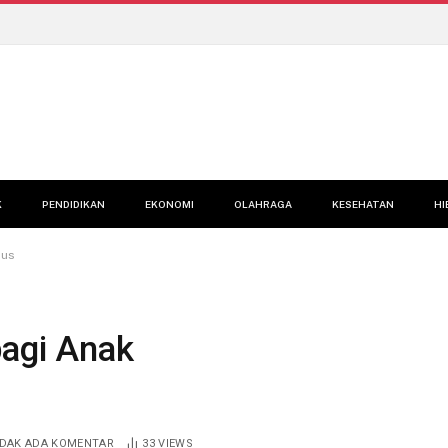
K
PENDIDIKAN
EKONOMI
OLAHRAGA
KESEHATAN
HI
sus
bagi Anak
IDAK ADA KOMENTAR
33
VIEWS