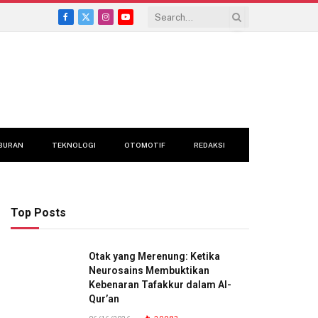
Facebook
X
Instagram
YouTube
(Twitter)
BURAN
TEKNOLOGI
OTOMOTIF
REDAKSI
Top Posts
Otak yang Merenung: Ketika
Neurosains Membuktikan
Kebenaran Tafakkur dalam Al-
Qur’an