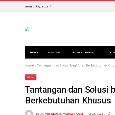
Jumat, Agustus 7
HOME
NASIONAL
INTERNASIONAL
POLITI
Home
»
Tantangan dan Solusi bagi Anak Berkebutuhan Khu
OPINI
Tantangan dan Solusi 
Berkebutuhan Khusus
BY
ADMIN@KOPELMANEWS.COM
12/26/2025
T