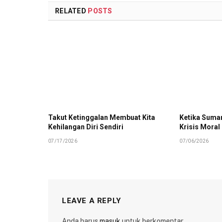
RELATED
POSTS
Takut Ketinggalan Membuat Kita
Ketika Suman
Kehilangan Diri Sendiri
Krisis Moral
07/17/2026
07/06/2026
LEAVE A REPLY
Anda harus
masuk
untuk berkomentar.