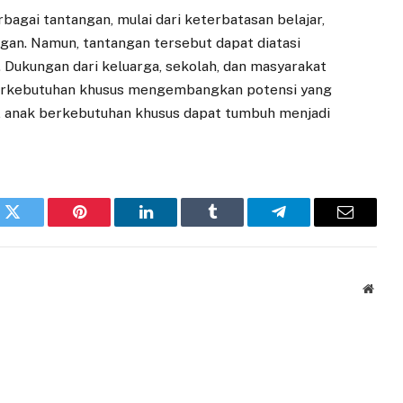
gai tantangan, mulai dari keterbatasan belajar,
ngan. Namun, tantangan tersebut dapat diatasi
. Dukungan dari keluarga, sekolah, dan masyarakat
erkebutuhan khusus mengembangkan potensi yang
k, anak berkebutuhan khusus dapat tumbuh menjadi
k
Twitter
Pinterest
LinkedIn
Tumblr
Telegram
Email
Websi