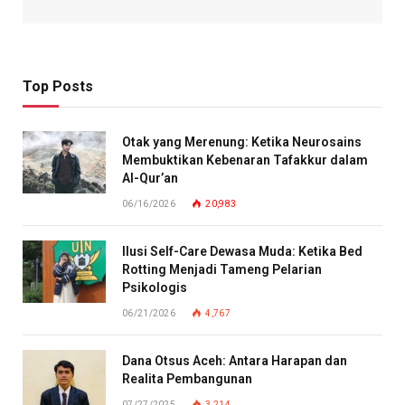
Top Posts
Otak yang Merenung: Ketika Neurosains
Membuktikan Kebenaran Tafakkur dalam
Al-Qur’an
06/16/2026
20,983
Ilusi Self-Care Dewasa Muda: Ketika Bed
Rotting Menjadi Tameng Pelarian
Psikologis
06/21/2026
4,767
Dana Otsus Aceh: Antara Harapan dan
Realita Pembangunan
07/27/2025
3,214