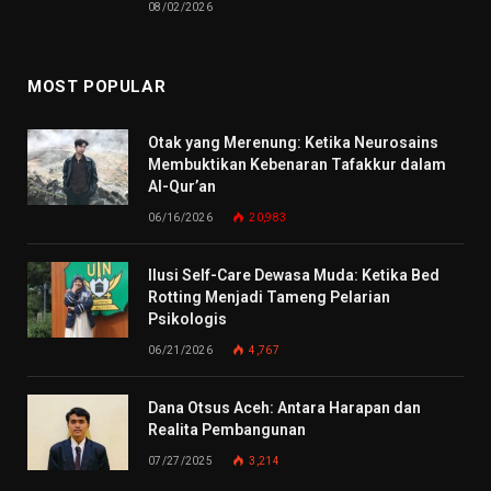
08/02/2026
MOST POPULAR
Otak yang Merenung: Ketika Neurosains
Membuktikan Kebenaran Tafakkur dalam
Al-Qur’an
06/16/2026
20,983
Ilusi Self-Care Dewasa Muda: Ketika Bed
Rotting Menjadi Tameng Pelarian
Psikologis
06/21/2026
4,767
Dana Otsus Aceh: Antara Harapan dan
Realita Pembangunan
07/27/2025
3,214