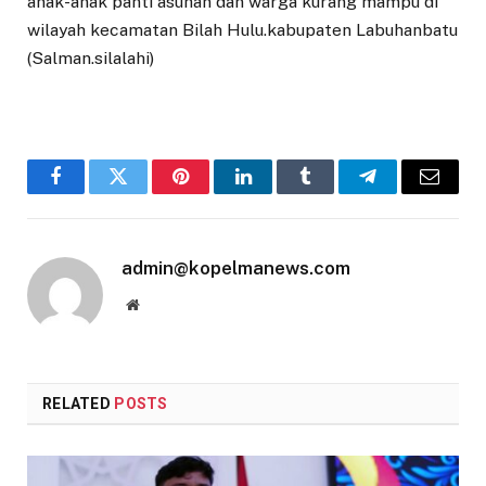
anak-anak panti asuhan dan warga kurang mampu di
wilayah kecamatan Bilah Hulu.kabupaten Labuhanbatu
(Salman.silalahi)
Facebook
Twitter
Pinterest
LinkedIn
Tumblr
Telegram
Email
admin@kopelmanews.com
Website
RELATED
POSTS