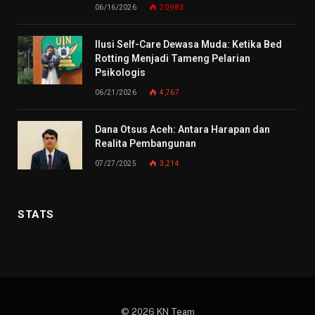
06/16/2026
20,983
Ilusi Self-Care Dewasa Muda: Ketika Bed
Rotting Menjadi Tameng Pelarian
Psikologis
06/21/2026
4,767
Dana Otsus Aceh: Antara Harapan dan
Realita Pembangunan
07/27/2025
3,214
STATS
© 2026 KN Team