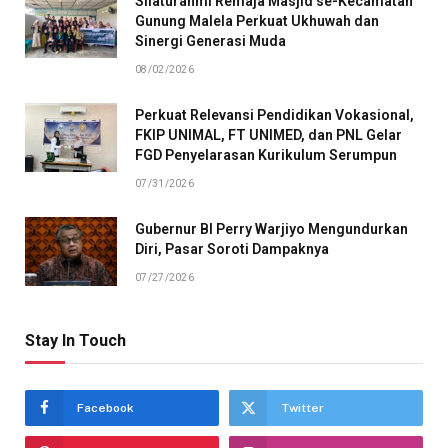
Silaturahmi Remaja Masjid se-Kecamatan
Gunung Malela Perkuat Ukhuwah dan
Sinergi Generasi Muda
08/02/2026
Perkuat Relevansi Pendidikan Vokasional,
FKIP UNIMAL, FT UNIMED, dan PNL Gelar
FGD Penyelarasan Kurikulum Serumpun
07/31/2026
Gubernur BI Perry Warjiyo Mengundurkan
Diri, Pasar Soroti Dampaknya
07/27/2026
Stay In Touch
Facebook
Twitter