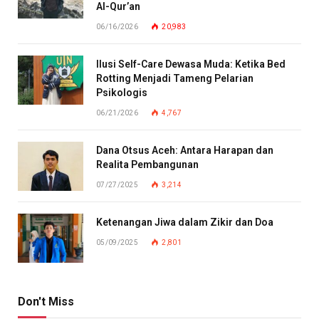
Al-Qur’an
06/16/2026
20,983
Ilusi Self-Care Dewasa Muda: Ketika Bed
Rotting Menjadi Tameng Pelarian
Psikologis
06/21/2026
4,767
Dana Otsus Aceh: Antara Harapan dan
Realita Pembangunan
07/27/2025
3,214
Ketenangan Jiwa dalam Zikir dan Doa
05/09/2025
2,801
Don't Miss