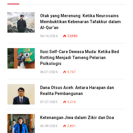
Otak yang Merenung: Ketika Neurosains
Membuktikan Kebenaran Tafakkur dalam
Al-Qur’an
06/16/2026
20,983
Ilusi Self-Care Dewasa Muda: Ketika Bed
Rotting Menjadi Tameng Pelarian
Psikologis
06/21/2026
4,767
Dana Otsus Aceh: Antara Harapan dan
Realita Pembangunan
07/27/2025
3,214
Ketenangan Jiwa dalam Zikir dan Doa
05/09/2025
2,801