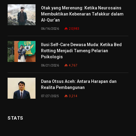
Otak yang Merenung: Ketika Neurosains
Membuktikan Kebenaran Tafakkur dalam
Al-Qur’an
06/16/2026
20,983
Ilusi Self-Care Dewasa Muda: Ketika Bed
Rotting Menjadi Tameng Pelarian
Psikologis
06/21/2026
4,767
Dana Otsus Aceh: Antara Harapan dan
Realita Pembangunan
07/27/2025
3,214
STATS