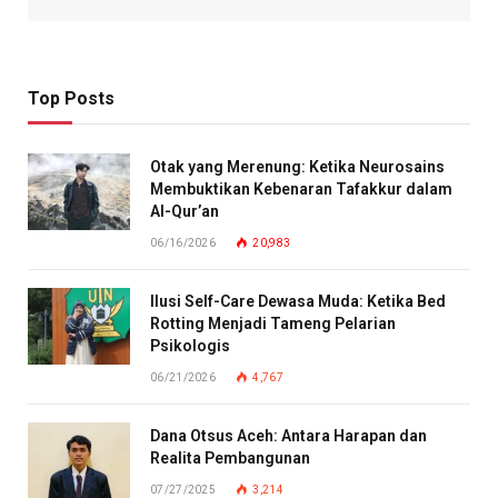
Top Posts
Otak yang Merenung: Ketika Neurosains
Membuktikan Kebenaran Tafakkur dalam
Al-Qur’an
06/16/2026
20,983
Ilusi Self-Care Dewasa Muda: Ketika Bed
Rotting Menjadi Tameng Pelarian
Psikologis
06/21/2026
4,767
Dana Otsus Aceh: Antara Harapan dan
Realita Pembangunan
07/27/2025
3,214