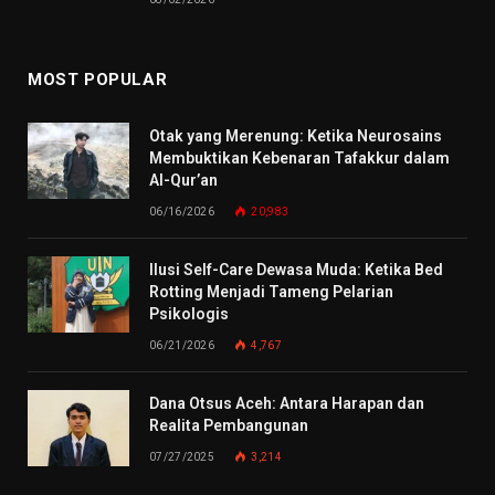
MOST POPULAR
Otak yang Merenung: Ketika Neurosains
Membuktikan Kebenaran Tafakkur dalam
Al-Qur’an
06/16/2026
20,983
Ilusi Self-Care Dewasa Muda: Ketika Bed
Rotting Menjadi Tameng Pelarian
Psikologis
06/21/2026
4,767
Dana Otsus Aceh: Antara Harapan dan
Realita Pembangunan
07/27/2025
3,214