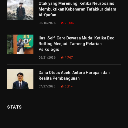
Otak yang Merenung: Ketika Neurosains
Membuktikan Kebenaran Tafakkur dalam
Al-Qur’an
06/16/2026
21,002
Ilusi Self-Care Dewasa Muda: Ketika Bed
Rotting Menjadi Tameng Pelarian
Psikologis
06/21/2026
4,767
Dana Otsus Aceh: Antara Harapan dan
Realita Pembangunan
07/27/2025
3,214
STATS