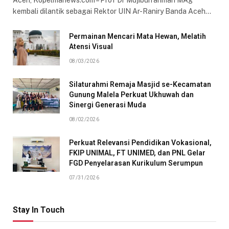
Aceh, Kopelmanews.com – Prof Dr Mujiburrahman MAg
kembali dilantik sebagai Rektor UIN Ar-Raniry Banda Aceh…
Permainan Mencari Mata Hewan, Melatih
Atensi Visual
08/03/2026
Silaturahmi Remaja Masjid se-Kecamatan
Gunung Malela Perkuat Ukhuwah dan
Sinergi Generasi Muda
08/02/2026
Perkuat Relevansi Pendidikan Vokasional,
FKIP UNIMAL, FT UNIMED, dan PNL Gelar
FGD Penyelarasan Kurikulum Serumpun
07/31/2026
Stay In Touch