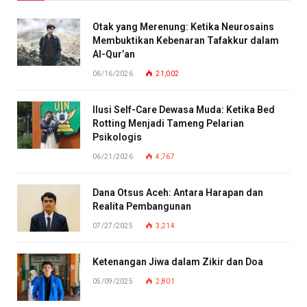
Otak yang Merenung: Ketika Neurosains
Membuktikan Kebenaran Tafakkur dalam
Al-Qur’an
06/16/2026
21,002
Ilusi Self-Care Dewasa Muda: Ketika Bed
Rotting Menjadi Tameng Pelarian
Psikologis
06/21/2026
4,767
Dana Otsus Aceh: Antara Harapan dan
Realita Pembangunan
07/27/2025
3,214
Ketenangan Jiwa dalam Zikir dan Doa
05/09/2025
2,801