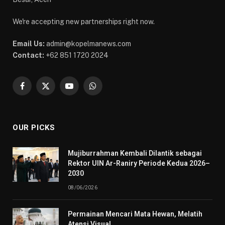
We're accepting new partnerships right now.
Email Us:
admin@kopelmanews.com
Contact:
+62 851 1720 2024
Facebook
X
YouTube
WhatsApp
(Twitter)
OUR PICKS
Mujiburrahman Kembali Dilantik sebagai
Rektor UIN Ar-Raniry Periode Kedua 2026–
2030
08/06/2026
Permainan Mencari Mata Hewan, Melatih
Atensi Visual