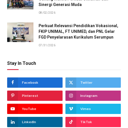
Sinergi Generasi Muda
08/02/2026
Perkuat Relevansi Pendidikan Vokasional,
FKIP UNIMAL, FT UNIMED, dan PNL Gelar
FGD Penyelarasan Kurikulum Serumpun
07/31/2026
Stay In Touch
Facebook
Twitter
Pinterest
Instagram
YouTube
Vimeo
LinkedIn
TikTok