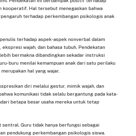
mi. Pendekatan ini berdampak positif terhadap
an kooperatif. Hal tersebut menegaskan bahwa
berpengaruh terhadap perkembangan psikologis anak
 penulis terhadap aspek-aspek nonverbal dalam
a, ekspresi wajah, dan bahasa tubuh. Pendekatan
 lebih bermakna dibandingkan sekadar instruksi
rburu-buru menilai kemampuan anak dari satu perilaku
i merupakan hal yang wajar.
resikan diri melalui gestur, mimik wajah, dan
hwa komunikasi tidak selalu bergantung pada kata-
adari betapa besar usaha mereka untuk tetap
sentral. Guru tidak hanya berfungsi sebagai
 dan pendukung perkembangan psikologis siswa.