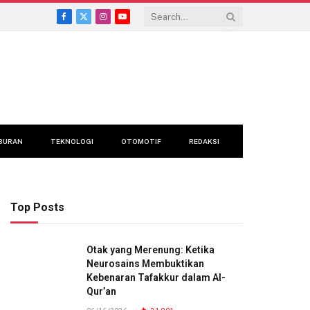
Facebook
X
Instagram
YouTube
(Twitter)
BURAN
TEKNOLOGI
OTOMOTIF
REDAKSI
Top Posts
Otak yang Merenung: Ketika
Neurosains Membuktikan
Kebenaran Tafakkur dalam Al-
Qur’an