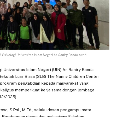
i Psikologi Universitas Islam Negeri Ar-Raniry Banda Aceh
gi Universitas Islam Negeri (UIN) Ar-Raniry Banda
ekolah Luar Biasa (SLB) The Nanny Children Center
ri program pengabdian kepada masyarakat yang
sekaligus memperkuat kerja sama dengan lembaga
/12/2025)
oso, S.Psi., M.Ed., selaku dosen pengampu mata
s. Rombongan dosen dan mahasiswa Fakultas