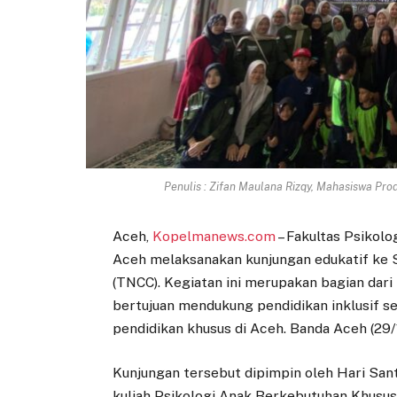
Penulis : Zifan Maulana Rizqy, Mahasiswa Prod
Aceh,
Kopelmanews.com
– Fakultas Psikolo
Aceh melaksanakan kunjungan edukatif ke S
(TNCC). Kegiatan ini merupakan bagian da
bertujuan mendukung pendidikan inklusif 
pendidikan khusus di Aceh. Banda Aceh (29
Kunjungan tersebut dipimpin oleh Hari Sant
kuliah Psikologi Anak Berkebutuhan Khusu