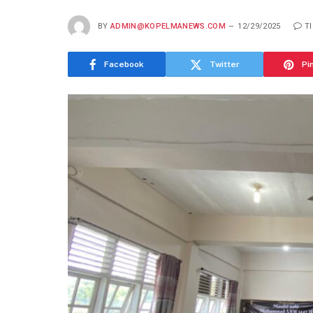
BY
ADMIN@KOPELMANEWS.COM
12/29/2025
T
Facebook
Twitter
Pi