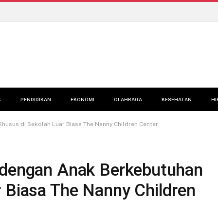
K
PENDIDIKAN
EKONOMI
OLAHRAGA
KESEHATAN
HI
husus di Sekolah Luar Biasa The Nanny Children Center
 dengan Anak Berkebutuhan
r Biasa The Nanny Children