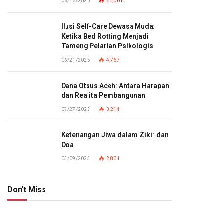
06/16/2026
21,001
Ilusi Self-Care Dewasa Muda:
Ketika Bed Rotting Menjadi
Tameng Pelarian Psikologis
06/21/2026
4,767
Dana Otsus Aceh: Antara Harapan
dan Realita Pembangunan
07/27/2025
3,214
Ketenangan Jiwa dalam Zikir dan
Doa
05/09/2025
2,801
Don't Miss