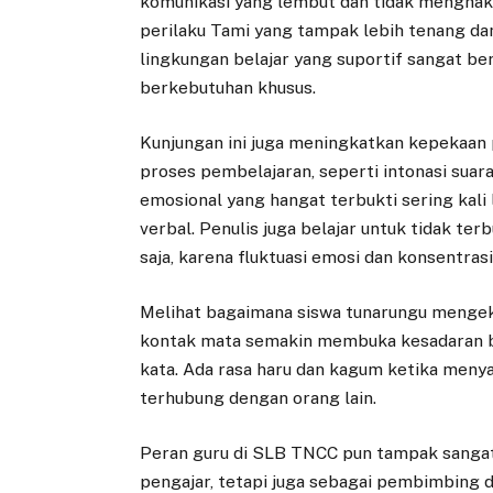
komunikasi yang lembut dan tidak menghaki
perilaku Tami yang tampak lebih tenang d
lingkungan belajar yang suportif sangat 
berkebutuhan khusus.
Kunjungan ini juga meningkatkan kepekaan
proses pembelajaran, seperti intonasi suar
emosional yang hangat terbukti sering kali
verbal. Penulis juga belajar untuk tidak te
saja, karena fluktuasi emosi dan konsentras
Melihat bagaimana siswa tunarungu mengeksp
kontak mata semakin membuka kesadaran ba
kata. Ada rasa haru dan kagum ketika meny
terhubung dengan orang lain.
Peran guru di SLB TNCC pun tampak sangat 
pengajar, tetapi juga sebagai pembimbing