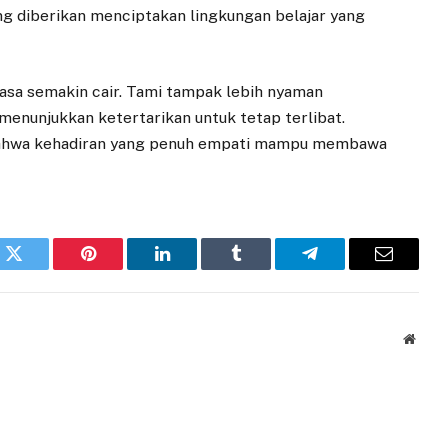
ng diberikan menciptakan lingkungan belajar yang
rasa semakin cair. Tami tampak lebih nyaman
 menunjukkan ketertarikan untuk tetap terlibat.
ahwa kehadiran yang penuh empati mampu membawa
k
Twitter
Pinterest
LinkedIn
Tumblr
Telegram
Email
Websi