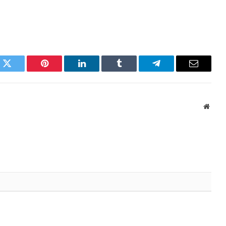
k
Twitter
Pinterest
LinkedIn
Tumblr
Telegram
Email
Websi