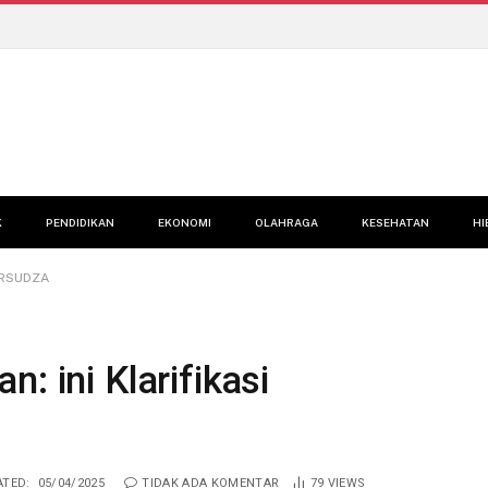
K
PENDIDIKAN
EKONOMI
OLAHRAGA
KESEHATAN
HI
n RSUDZA
: ini Klarifikasi
TED:
05/04/2025
TIDAK ADA KOMENTAR
79
VIEWS