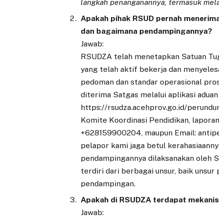
langkah penanganannya, termasuk melak
Apakah pihak RSUD pernah menerima 
dan bagaimana pendampingannya?
Jawab:
RSUDZA telah menetapkan Satuan Tuga
yang telah aktif bekerja dan menyele
pedoman dan standar operasional pros
diterima Satgas melalui aplikasi adua
https://rsudza.acehprov.go.id/perundun
Komite Koordinasi Pendidikan, lapor
+628159900204, maupun Email: antipe
pelapor kami jaga betul kerahasiaann
pendampingannya dilaksanakan oleh Sa
terdiri dari berbagai unsur, baik uns
pendampingan.
Apakah di RSUDZA terdapat mekanism
Jawab: