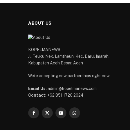
ABOUT US
KOPELMANEWS
Jl. Teuku Nek, Lamtheun, Kec. Darul Imarah,
Kabupaten Aceh Besar, Aceh
We're accepting new partnerships right now.
Email Us:
admin@kopelmanews.com
Contact:
+62 851 1720 2024
Facebook
X
YouTube
WhatsApp
(Twitter)