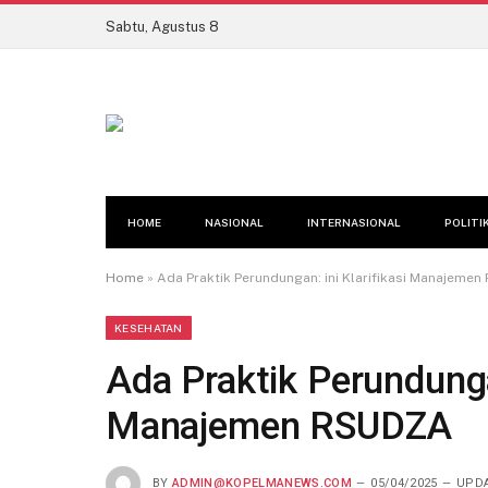
Sabtu, Agustus 8
HOME
NASIONAL
INTERNASIONAL
POLITI
Home
»
Ada Praktik Perundungan: ini Klarifikasi Manajeme
KESEHATAN
Ada Praktik Perundungan
Manajemen RSUDZA
BY
ADMIN@KOPELMANEWS.COM
05/04/2025
UPDA