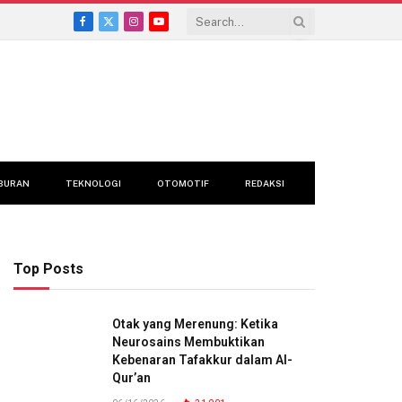
Facebook
X
Instagram
YouTube
(Twitter)
BURAN
TEKNOLOGI
OTOMOTIF
REDAKSI
Top Posts
Otak yang Merenung: Ketika
Neurosains Membuktikan
Kebenaran Tafakkur dalam Al-
Qur’an