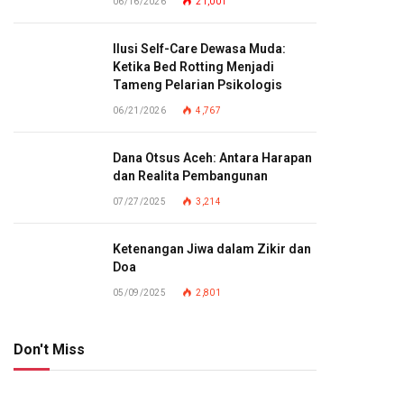
06/16/2026
21,001
Ilusi Self-Care Dewasa Muda:
Ketika Bed Rotting Menjadi
Tameng Pelarian Psikologis
06/21/2026
4,767
Dana Otsus Aceh: Antara Harapan
dan Realita Pembangunan
07/27/2025
3,214
Ketenangan Jiwa dalam Zikir dan
Doa
05/09/2025
2,801
Don't Miss