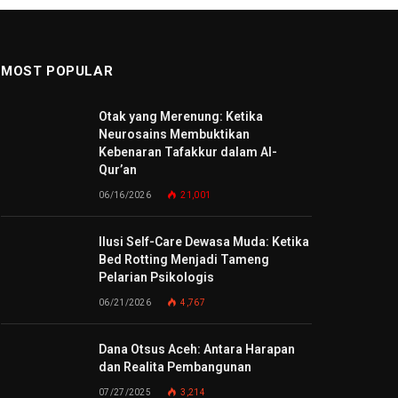
MOST POPULAR
Otak yang Merenung: Ketika
Neurosains Membuktikan
Kebenaran Tafakkur dalam Al-
Qur’an
06/16/2026
21,001
Ilusi Self-Care Dewasa Muda: Ketika
Bed Rotting Menjadi Tameng
Pelarian Psikologis
06/21/2026
4,767
Dana Otsus Aceh: Antara Harapan
dan Realita Pembangunan
07/27/2025
3,214