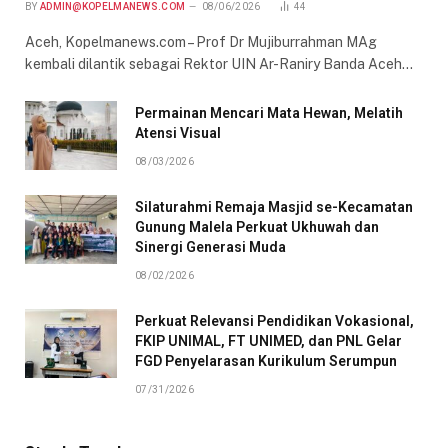
BY
ADMIN@KOPELMANEWS.COM
08/06/2026
44
Aceh, Kopelmanews.com – Prof Dr Mujiburrahman MAg
kembali dilantik sebagai Rektor UIN Ar-Raniry Banda Aceh…
Permainan Mencari Mata Hewan, Melatih
Atensi Visual
08/03/2026
Silaturahmi Remaja Masjid se-Kecamatan
Gunung Malela Perkuat Ukhuwah dan
Sinergi Generasi Muda
08/02/2026
Perkuat Relevansi Pendidikan Vokasional,
FKIP UNIMAL, FT UNIMED, dan PNL Gelar
FGD Penyelarasan Kurikulum Serumpun
07/31/2026