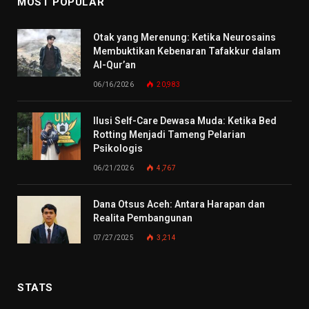
MOST POPULAR
Otak yang Merenung: Ketika Neurosains
Membuktikan Kebenaran Tafakkur dalam
Al-Qur’an
06/16/2026
20,983
Ilusi Self-Care Dewasa Muda: Ketika Bed
Rotting Menjadi Tameng Pelarian
Psikologis
06/21/2026
4,767
Dana Otsus Aceh: Antara Harapan dan
Realita Pembangunan
07/27/2025
3,214
STATS