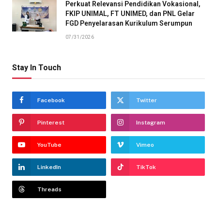
Perkuat Relevansi Pendidikan Vokasional,
FKIP UNIMAL, FT UNIMED, dan PNL Gelar
FGD Penyelarasan Kurikulum Serumpun
07/31/2026
Stay In Touch
Facebook
Twitter
Pinterest
Instagram
YouTube
Vimeo
LinkedIn
TikTok
Threads