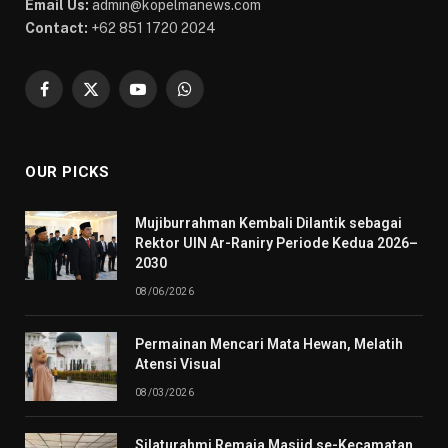
Email Us:
admin@kopelmanews.com
Contact:
+62 851 1720 2024
Facebook
X
YouTube
WhatsApp
(Twitter)
OUR PICKS
Mujiburrahman Kembali Dilantik sebagai
Rektor UIN Ar-Raniry Periode Kedua 2026–
2030
08/06/2026
Permainan Mencari Mata Hewan, Melatih
Atensi Visual
08/03/2026
Silaturahmi Remaja Masjid se-Kecamatan