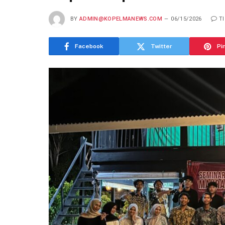
BY
ADMIN@KOPELMANEWS.COM
06/15/2026
T
Facebook
Twitter
Pi