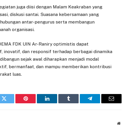
egiatan juga diisi dengan Malam Keakraban yang
sasi, diskusi santai. Suasana kebersamaan yang
t hubungan antar-pengurus serta membangun
anah organisasi.
 DEMA FDK UIN Ar-Raniry optimistis dapat
 inovatif, dan responsif terhadap berbagai dinamika
dibangun sejak awal diharapkan menjadi modal
ktif, bermanfaat, dan mampu memberikan kontribusi
akat luas.
k
Twitter
Pinterest
LinkedIn
Tumblr
Telegram
Email
Websi