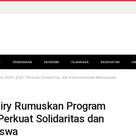
K
PENDIDIKAN
EKONOMI
OLAHRAGA
KESEHATAN
HI
is 2026–2027, Perkuat Solidaritas dan Kepemimpinan Mahasiswa
iry Rumuskan Program
erkuat Solidaritas dan
iswa