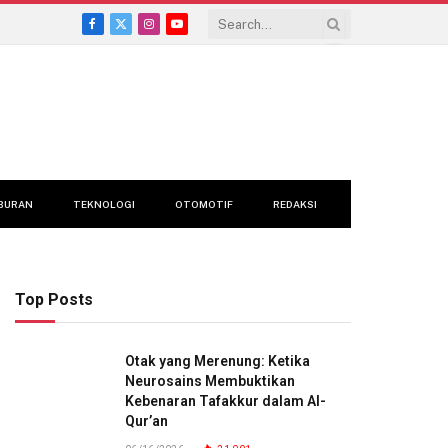
Facebook
X
Instagram
YouTube
(Twitter)
BURAN
TEKNOLOGI
OTOMOTIF
REDAKSI
Top Posts
Otak yang Merenung: Ketika
Neurosains Membuktikan
Kebenaran Tafakkur dalam Al-
Qur’an