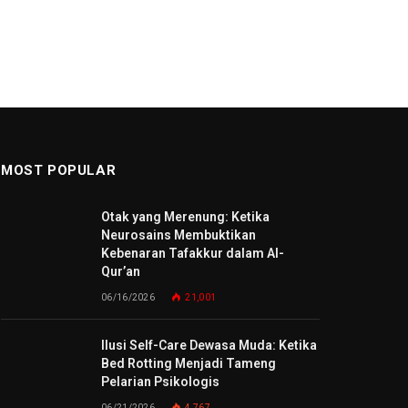
MOST POPULAR
Otak yang Merenung: Ketika
Neurosains Membuktikan
Kebenaran Tafakkur dalam Al-
Qur’an
06/16/2026
21,001
Ilusi Self-Care Dewasa Muda: Ketika
Bed Rotting Menjadi Tameng
Pelarian Psikologis
06/21/2026
4,767