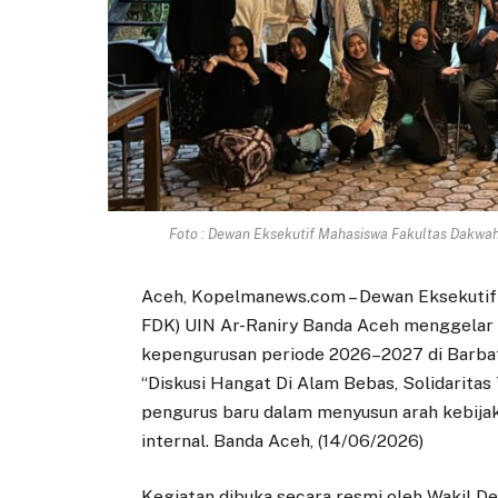
Foto : Dewan Eksekutif Mahasiswa Fakultas Dakwah
Aceh, Kopelmanews.com – Dewan Eksekutif
FDK) UIN Ar-Raniry Banda Aceh menggelar 
kepengurusan periode 2026–2027 di Barbat
“Diskusi Hangat Di Alam Bebas, Solidaritas
pengurus baru dalam menyusun arah kebij
internal. Banda Aceh, (14/06/2026)
Kegiatan dibuka secara resmi oleh Wakil D