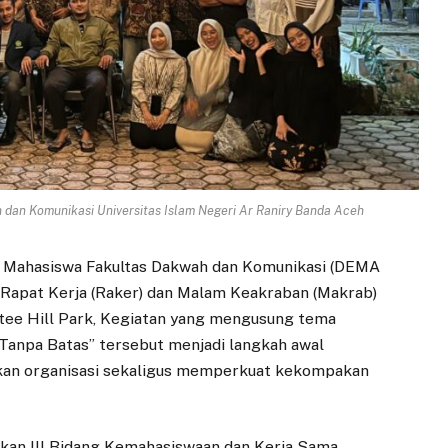
 dan Komunikasi Universitas Islam Negeri Ar Raniry Banda Aceh
 Mahasiswa Fakultas Dakwah dan Komunikasi (DEMA
Rapat Kerja (Raker) dan Malam Keakraban (Makrab)
ee Hill Park, Kegiatan yang mengusung tema
 Tanpa Batas” tersebut menjadi langkah awal
akan organisasi sekaligus memperkuat kekompakan
ekan III Bidang Kemahasiswaan dan Kerja Sama