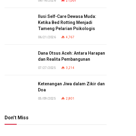
06/16/2026
21,001
Ilusi Self-Care Dewasa Muda:
Ketika Bed Rotting Menjadi
Tameng Pelarian Psikologis
06/21/2026
4,767
Dana Otsus Aceh: Antara Harapan
dan Realita Pembangunan
07/27/2025
3,214
Ketenangan Jiwa dalam Zikir dan
Doa
05/09/2025
2,801
Don't Miss