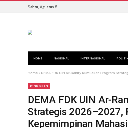
Sabtu, Agustus 8
HOME
NASIONAL
INTERNASIONAL
POLITI
Home
»
DEMA FDK UIN Ar-Raniry Rumuskan Program Strateg
PENDIDIKAN
DEMA FDK UIN Ar-Ran
Strategis 2026–2027, P
Kepemimpinan Mahas