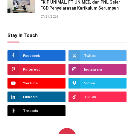
FKIP UNIMAL, FT UNIMED, dan PNL Gelar
FGD Penyelarasan Kurikulum Serumpun
07/31/2026
Stay In Touch
Facebook
Twitter
Pinterest
Instagram
YouTube
Vimeo
LinkedIn
TikTok
Threads