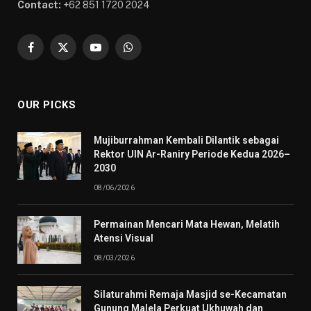
Contact:
+62 851 1720 2024
Facebook
X
YouTube
WhatsApp
(Twitter)
OUR PICKS
Mujiburrahman Kembali Dilantik sebagai
Rektor UIN Ar-Raniry Periode Kedua 2026–
2030
08/06/2026
Permainan Mencari Mata Hewan, Melatih
Atensi Visual
08/03/2026
Silaturahmi Remaja Masjid se-Kecamatan
Gunung Malela Perkuat Ukhuwah dan