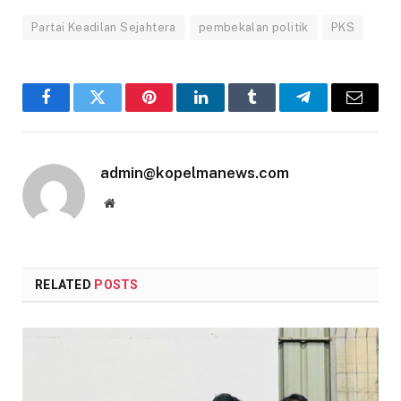
Partai Keadilan Sejahtera
pembekalan politik
PKS
Facebook
Twitter
Pinterest
LinkedIn
Tumblr
Telegram
Email
admin@kopelmanews.com
Website
RELATED
POSTS