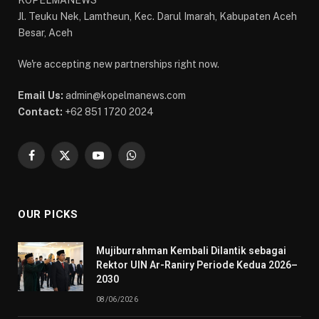
Jl. Teuku Nek, Lamtheun, Kec. Darul Imarah, Kabupaten Aceh
Besar, Aceh
We're accepting new partnerships right now.
Email Us:
admin@kopelmanews.com
Contact:
+62 851 1720 2024
Facebook
X
YouTube
WhatsApp
(Twitter)
OUR PICKS
Mujiburrahman Kembali Dilantik sebagai
Rektor UIN Ar-Raniry Periode Kedua 2026–
2030
08/06/2026