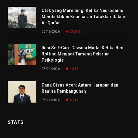
Otak yang Merenung: Ketika Neurosains
Membuktikan Kebenaran Tafakkur dalam
Al-Qur’an
06/16/2026
20,983
Ilusi Self-Care Dewasa Muda: Ketika Bed
Rotting Menjadi Tameng Pelarian
Psikologis
06/21/2026
4,767
Dana Otsus Aceh: Antara Harapan dan
Realita Pembangunan
07/27/2025
3,214
STATS