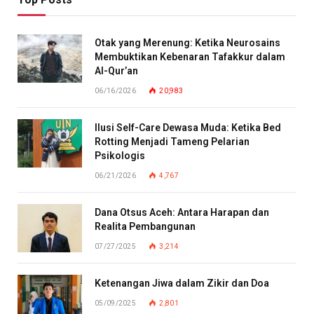
Otak yang Merenung: Ketika Neurosains
Membuktikan Kebenaran Tafakkur dalam
Al-Qur’an
06/16/2026
20,983
Ilusi Self-Care Dewasa Muda: Ketika Bed
Rotting Menjadi Tameng Pelarian
Psikologis
06/21/2026
4,767
Dana Otsus Aceh: Antara Harapan dan
Realita Pembangunan
07/27/2025
3,214
Ketenangan Jiwa dalam Zikir dan Doa
05/09/2025
2,801