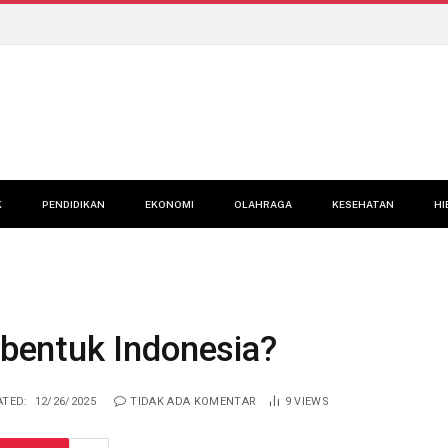
K
PENDIDIKAN
EKONOMI
OLAHRAGA
KESEHATAN
HI
entuk Indonesia?
TED:
12/26/2025
TIDAK ADA KOMENTAR
9
VIEWS