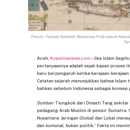
Penulis : Fatimah Syahidah, Mahasiswa Prodi sejarah Kebud
Ran
Aceh,
Kopelmanews.com
– Jika Islam begit
pertanyaannya adalah sejak kapan proses i
baru berpengaruh ketika kerajaan-kerajaan Is
Catatan sejarah menunjukkan bahwa Islam te
bahkan sebelum Indonesia sebagai konsep g
Sumber Tiongkok dari Dinasti Tang sekita
pedagang Arab Muslim di pesisir Sumatra.
Nusantara: Jaringan Global dan Lokal meneg
dan komunal, bukan politik.” Fakta ini men