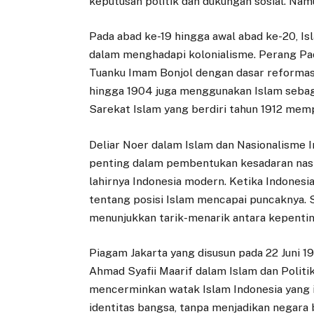
keputusan politik dan dukungan sosial. Nam
Pada abad ke-19 hingga awal abad ke-20, Is
dalam menghadapi kolonialisme. Perang Pad
Tuanku Imam Bonjol dengan dasar reformas
hingga 1904 juga menggunakan Islam sebag
Sarekat Islam yang berdiri tahun 1912 memp
Deliar Noer dalam Islam dan Nasionalisme
penting dalam pembentukan kesadaran nasion
lahirnya Indonesia modern. Ketika Indones
tentang posisi Islam mencapai puncaknya.
menunjukkan tarik-menarik antara kepenti
Piagam Jakarta yang disusun pada 22 Juni 1
Ahmad Syafii Maarif dalam Islam dan Polit
mencerminkan watak Islam Indonesia yang in
identitas bangsa, tanpa menjadikan negara b