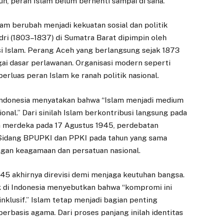
un, peran Islam belum berhenti sampai di sana.
lam berubah menjadi kekuatan sosial dan politik
ri (1803–1837) di Sumatra Barat dipimpin oleh
i Islam. Perang Aceh yang berlangsung sejak 1873
ai dasar perlawanan. Organisasi modern seperti
erluas peran Islam ke ranah politik nasional.
 Indonesia menyatakan bahwa “Islam menjadi medium
al.” Dari sinilah Islam berkontribusi langsung pada
ia merdeka pada 17 Agustus 1945, perdebatan
 Sidang BPUPKI dan PPKI pada tahun yang sama
ngan keagamaan dan persatuan nasional.
945 akhirnya direvisi demi menjaga keutuhan bangsa.
ik di Indonesia menyebutkan bahwa “kompromi ini
klusif.” Islam tetap menjadi bagian penting
erbasis agama. Dari proses panjang inilah identitas