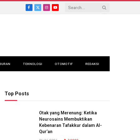
Facebook
X
Instagram
YouTube
(Twitter)
BURAN
TEKNOLOGI
OTOMOTIF
REDAKSI
Top Posts
Otak yang Merenung: Ketika
Neurosains Membuktikan
Kebenaran Tafakkur dalam Al-
Qur’an