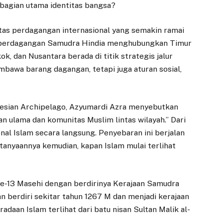
bagian utama identitas bangsa?
vitas perdagangan internasional yang semakin ramai
ur perdagangan Samudra Hindia menghubungkan Timur
k, dan Nusantara berada di titik strategis jalur
bawa barang dagangan, tetapi juga aturan sosial,
nesian Archipelago, Azyumardi Azra menyebutkan
 ulama dan komunitas Muslim lintas wilayah.” Dari
nal Islam secara langsung. Penyebaran ini berjalan
rtanyaannya kemudian, kapan Islam mulai terlihat
d ke-13 Masehi dengan berdirinya Kerajaan Samudra
kan berdiri sekitar tahun 1267 M dan menjadi kerajaan
adaan Islam terlihat dari batu nisan Sultan Malik al-