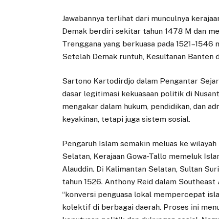
Jawabannya terlihat dari munculnya kerajaan
Demak berdiri sekitar tahun 1478 M dan men
Trenggana yang berkuasa pada 1521–1546 m
Setelah Demak runtuh, Kesultanan Banten 
Sartono Kartodirdjo dalam Pengantar Seja
dasar legitimasi kekuasaan politik di Nusa
mengakar dalam hukum, pendidikan, dan admini
keyakinan, tetapi juga sistem sosial.
Pengaruh Islam semakin meluas ke wilayah l
Selatan, Kerajaan Gowa-Tallo memeluk Isla
Alauddin. Di Kalimantan Selatan, Sultan Su
tahun 1526. Anthony Reid dalam Southeast
“konversi penguasa lokal mempercepat islam
kolektif di berbagai daerah. Proses ini m