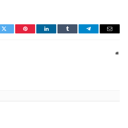
k
Twitter
Pinterest
LinkedIn
Tumblr
Telegram
Email
Websi