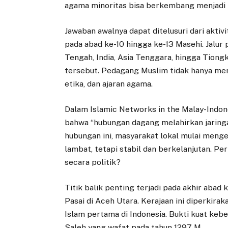
agama minoritas bisa berkembang menjadi 
Jawaban awalnya dapat ditelusuri dari akti
pada abad ke-10 hingga ke-13 Masehi. Jal
Tengah, India, Asia Tenggara, hingga Tiongko
tersebut. Pedagang Muslim tidak hanya mem
etika, dan ajaran agama.
Dalam Islamic Networks in the Malay-Indo
bahwa “hubungan dagang melahirkan jaringan
hubungan ini, masyarakat lokal mulai menge
lambat, tetapi stabil dan berkelanjutan. Pe
secara politik?
Titik balik penting terjadi pada akhir aba
Pasai di Aceh Utara. Kerajaan ini diperkira
Islam pertama di Indonesia. Bukti kuat keber
Saleh yang wafat pada tahun 1297 M.