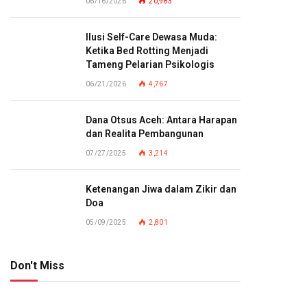
06/16/2026
20,983
Ilusi Self-Care Dewasa Muda:
Ketika Bed Rotting Menjadi
Tameng Pelarian Psikologis
06/21/2026
4,767
Dana Otsus Aceh: Antara Harapan
dan Realita Pembangunan
07/27/2025
3,214
Ketenangan Jiwa dalam Zikir dan
Doa
05/09/2025
2,801
Don't Miss