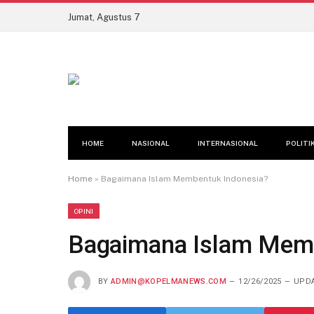
Jumat, Agustus 7
HOME
NASIONAL
INTERNASIONAL
POLITI
Home
»
Bagaimana Islam Membentuk Indonesia?
OPINI
Bagaimana Islam Memb
BY
ADMIN@KOPELMANEWS.COM
12/26/2025
UPDA