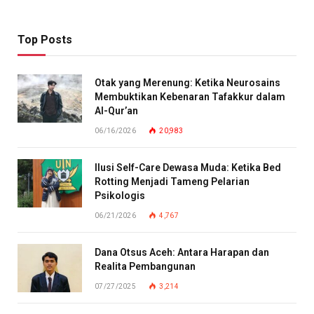
Top Posts
Otak yang Merenung: Ketika Neurosains
Membuktikan Kebenaran Tafakkur dalam
Al-Qur’an
06/16/2026
20,983
Ilusi Self-Care Dewasa Muda: Ketika Bed
Rotting Menjadi Tameng Pelarian
Psikologis
06/21/2026
4,767
Dana Otsus Aceh: Antara Harapan dan
Realita Pembangunan
07/27/2025
3,214