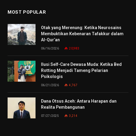
MOST POPULAR
Otak yang Merenung: Ketika Neurosains
Membuktikan Kebenaran Tafakkur dalam
Al-Qur’an
06/16/2026
20,983
Ilusi Self-Care Dewasa Muda: Ketika Bed
Rotting Menjadi Tameng Pelarian
Psikologis
06/21/2026
4,767
Dana Otsus Aceh: Antara Harapan dan
Realita Pembangunan
07/27/2025
3,214