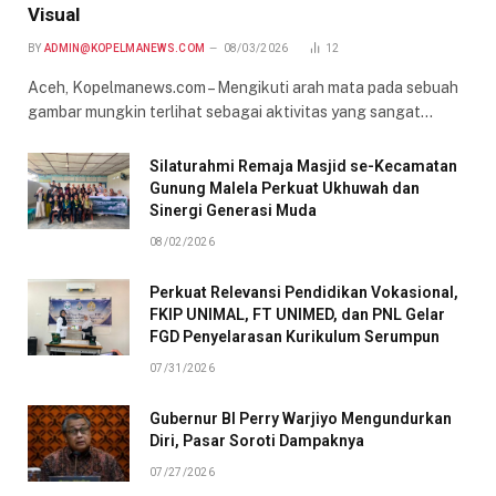
Visual
BY
ADMIN@KOPELMANEWS.COM
08/03/2026
12
Aceh, Kopelmanews.com – Mengikuti arah mata pada sebuah
gambar mungkin terlihat sebagai aktivitas yang sangat…
Silaturahmi Remaja Masjid se-Kecamatan
Gunung Malela Perkuat Ukhuwah dan
Sinergi Generasi Muda
08/02/2026
Perkuat Relevansi Pendidikan Vokasional,
FKIP UNIMAL, FT UNIMED, dan PNL Gelar
FGD Penyelarasan Kurikulum Serumpun
07/31/2026
Gubernur BI Perry Warjiyo Mengundurkan
Diri, Pasar Soroti Dampaknya
07/27/2026