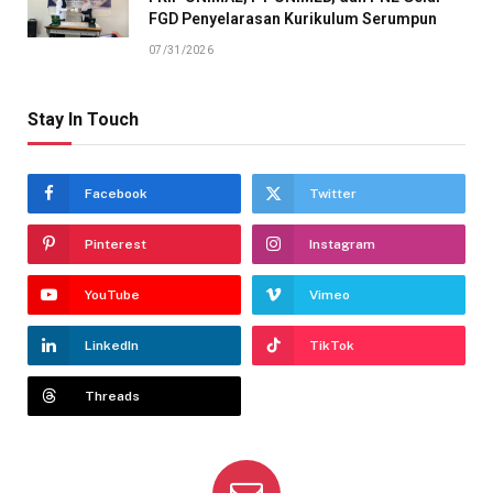
FGD Penyelarasan Kurikulum Serumpun
07/31/2026
Stay In Touch
Facebook
Twitter
Pinterest
Instagram
YouTube
Vimeo
LinkedIn
TikTok
Threads