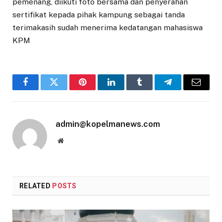
pemenang, diikuti foto bersama dan penyerahan
sertifikat kepada pihak kampung sebagai tanda
terimakasih sudah menerima kedatangan mahasiswa
KPM
Facebook
Twitter
Pinterest
LinkedIn
Tumblr
Telegram
Email
admin@kopelmanews.com
Website
RELATED
POSTS