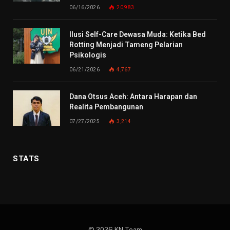
06/16/2026
20,983
Ilusi Self-Care Dewasa Muda: Ketika Bed
Rotting Menjadi Tameng Pelarian
Psikologis
06/21/2026
4,767
Dana Otsus Aceh: Antara Harapan dan
Realita Pembangunan
07/27/2025
3,214
STATS
© 2026 KN Team