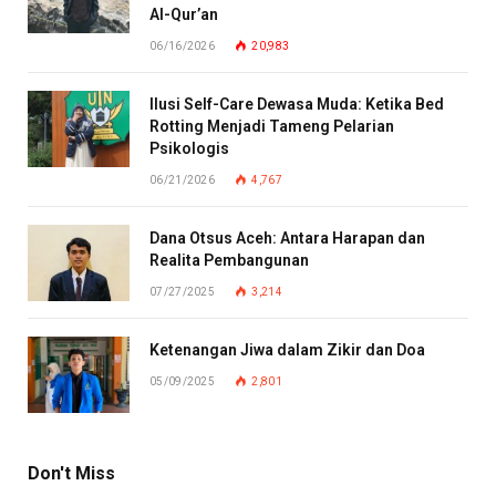
Al-Qur’an
06/16/2026
20,983
Ilusi Self-Care Dewasa Muda: Ketika Bed
Rotting Menjadi Tameng Pelarian
Psikologis
06/21/2026
4,767
Dana Otsus Aceh: Antara Harapan dan
Realita Pembangunan
07/27/2025
3,214
Ketenangan Jiwa dalam Zikir dan Doa
05/09/2025
2,801
Don't Miss