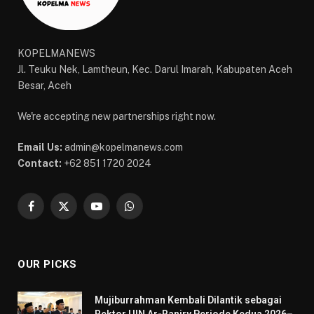
KOPELMANEWS
Jl. Teuku Nek, Lamtheun, Kec. Darul Imarah, Kabupaten Aceh
Besar, Aceh
We're accepting new partnerships right now.
Email Us:
admin@kopelmanews.com
Contact:
+62 851 1720 2024
Facebook
X
YouTube
WhatsApp
(Twitter)
OUR PICKS
Mujiburrahman Kembali Dilantik sebagai
Rektor UIN Ar-Raniry Periode Kedua 2026–