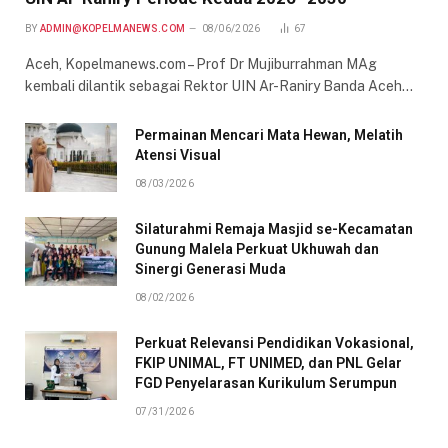
BY
ADMIN@KOPELMANEWS.COM
08/06/2026
67
Aceh, Kopelmanews.com – Prof Dr Mujiburrahman MAg
kembali dilantik sebagai Rektor UIN Ar-Raniry Banda Aceh…
Permainan Mencari Mata Hewan, Melatih
Atensi Visual
08/03/2026
Silaturahmi Remaja Masjid se-Kecamatan
Gunung Malela Perkuat Ukhuwah dan
Sinergi Generasi Muda
08/02/2026
Perkuat Relevansi Pendidikan Vokasional,
FKIP UNIMAL, FT UNIMED, dan PNL Gelar
FGD Penyelarasan Kurikulum Serumpun
07/31/2026