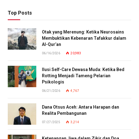
Top Posts
Otak yang Merenung: Ketika Neurosains
Membuktikan Kebenaran Tafakkur dalam
Al-Qur’an
06/16/2026
20,983
Ilusi Self-Care Dewasa Muda: Ketika Bed
Rotting Menjadi Tameng Pelarian
Psikologis
06/21/2026
4,767
Dana Otsus Aceh: Antara Harapan dan
Realita Pembangunan
07/27/2025
3,214
Ketenangan Jiwa dalam Zikir dan Doa