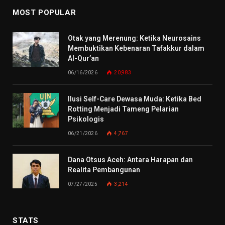
MOST POPULAR
Otak yang Merenung: Ketika Neurosains
Membuktikan Kebenaran Tafakkur dalam
Al-Qur’an
06/16/2026
20,983
Ilusi Self-Care Dewasa Muda: Ketika Bed
Rotting Menjadi Tameng Pelarian
Psikologis
06/21/2026
4,767
Dana Otsus Aceh: Antara Harapan dan
Realita Pembangunan
07/27/2025
3,214
STATS