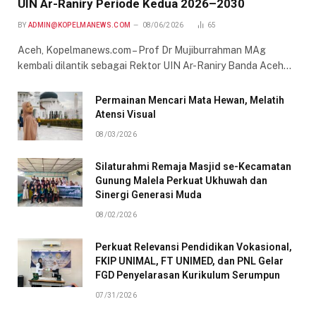
UIN Ar-Raniry Periode Kedua 2026–2030
BY
ADMIN@KOPELMANEWS.COM
08/06/2026
65
Aceh, Kopelmanews.com – Prof Dr Mujiburrahman MAg
kembali dilantik sebagai Rektor UIN Ar-Raniry Banda Aceh…
Permainan Mencari Mata Hewan, Melatih
Atensi Visual
08/03/2026
Silaturahmi Remaja Masjid se-Kecamatan
Gunung Malela Perkuat Ukhuwah dan
Sinergi Generasi Muda
08/02/2026
Perkuat Relevansi Pendidikan Vokasional,
FKIP UNIMAL, FT UNIMED, dan PNL Gelar
FGD Penyelarasan Kurikulum Serumpun
07/31/2026