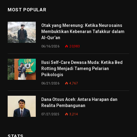
MOST POPULAR
Otak yang Merenung: Ketika Neurosains
Membuktikan Kebenaran Tafakkur dalam
Al-Qur’an
06/16/2026
20,983
Ilusi Self-Care Dewasa Muda: Ketika Bed
Rotting Menjadi Tameng Pelarian
Psikologis
06/21/2026
4,767
Dana Otsus Aceh: Antara Harapan dan
Realita Pembangunan
07/27/2025
3,214
STATS