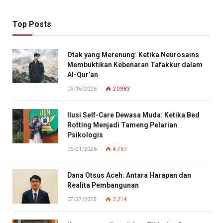
Top Posts
Otak yang Merenung: Ketika Neurosains
Membuktikan Kebenaran Tafakkur dalam
Al-Qur’an
06/16/2026
20,983
Ilusi Self-Care Dewasa Muda: Ketika Bed
Rotting Menjadi Tameng Pelarian
Psikologis
06/21/2026
4,767
Dana Otsus Aceh: Antara Harapan dan
Realita Pembangunan
07/27/2025
3,214