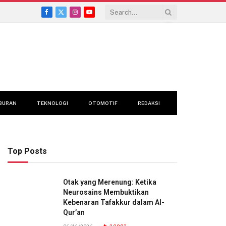
Facebook
X
Instagram
YouTube
(Twitter)
BURAN
TEKNOLOGI
OTOMOTIF
REDAKSI
Top Posts
Otak yang Merenung: Ketika
Neurosains Membuktikan
Kebenaran Tafakkur dalam Al-
Qur’an