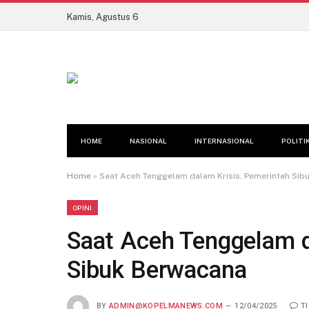
Kamis, Agustus 6
HOME
NASIONAL
INTERNASIONAL
POLITI
Home
»
Saat Aceh Tenggelam dalam Krisis, Pemerintah Sib
OPINI
Saat Aceh Tenggelam d
Sibuk Berwacana
BY
ADMIN@KOPELMANEWS.COM
12/04/2025
T