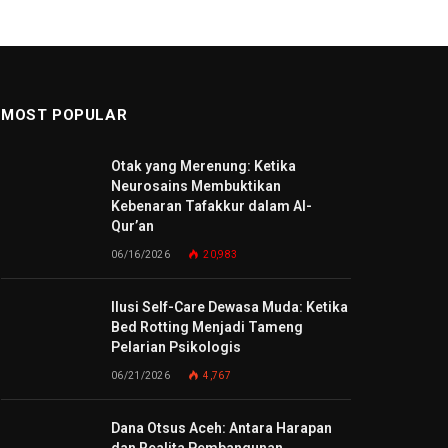
MOST POPULAR
Otak yang Merenung: Ketika
Neurosains Membuktikan
Kebenaran Tafakkur dalam Al-
Qur’an
06/16/2026
20,983
Ilusi Self-Care Dewasa Muda: Ketika
Bed Rotting Menjadi Tameng
Pelarian Psikologis
06/21/2026
4,767
Dana Otsus Aceh: Antara Harapan
dan Realita Pembangunan