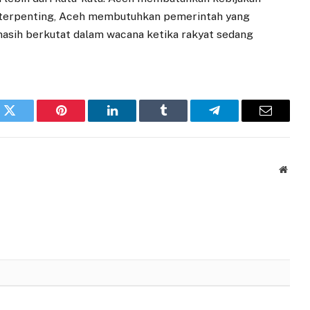
g terpenting, Aceh membutuhkan pemerintah yang
sih berkutat dalam wacana ketika rakyat sedang
k
Twitter
Pinterest
LinkedIn
Tumblr
Telegram
Email
Websi