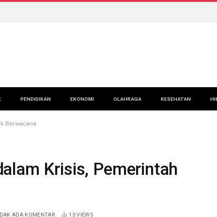
K
PENDIDIKAN
EKONOMI
OLAHRAGA
KESEHATAN
HI
uk Berwacana
alam Krisis, Pemerintah
IDAK ADA KOMENTAR
13
VIEWS