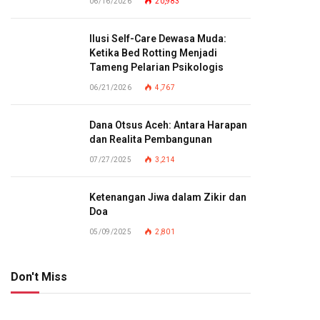
06/16/2026
20,983
Ilusi Self-Care Dewasa Muda:
Ketika Bed Rotting Menjadi
Tameng Pelarian Psikologis
06/21/2026
4,767
Dana Otsus Aceh: Antara Harapan
dan Realita Pembangunan
07/27/2025
3,214
Ketenangan Jiwa dalam Zikir dan
Doa
05/09/2025
2,801
Don't Miss