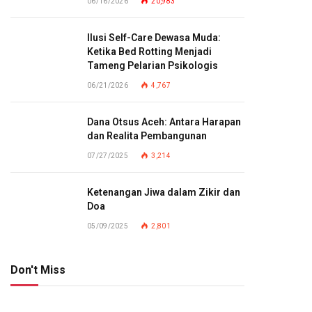
06/16/2026
20,983
Ilusi Self-Care Dewasa Muda:
Ketika Bed Rotting Menjadi
Tameng Pelarian Psikologis
06/21/2026
4,767
Dana Otsus Aceh: Antara Harapan
dan Realita Pembangunan
07/27/2025
3,214
Ketenangan Jiwa dalam Zikir dan
Doa
05/09/2025
2,801
Don't Miss