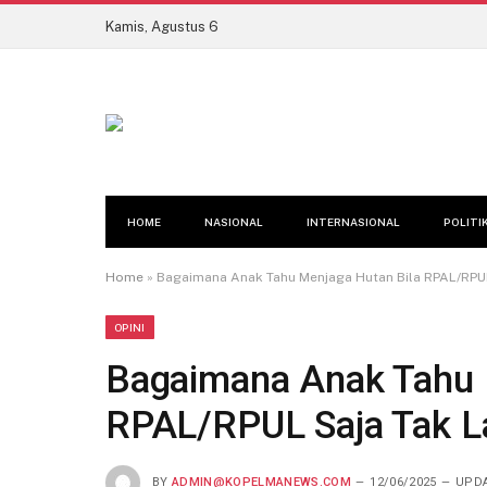
Kamis, Agustus 6
HOME
NASIONAL
INTERNASIONAL
POLITI
Home
»
Bagaimana Anak Tahu Menjaga Hutan Bila RPAL/RPUL 
OPINI
Bagaimana Anak Tahu 
RPAL/RPUL Saja Tak La
BY
ADMIN@KOPELMANEWS.COM
12/06/2025
UPDA