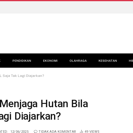
K
PENDIDIKAN
EKONOMI
OLAHRAGA
KESEHATAN
HI
Saja Tak Lagi Diajarkan?
Menjaga Hutan Bila
gi Diajarkan?
TED:
12/06/2025
TIDAK ADA KOMENTAR
49
VIEWS