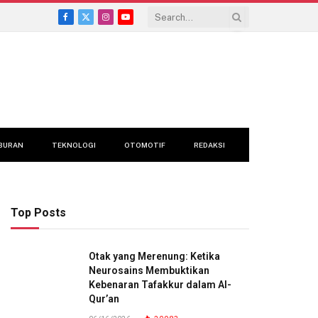
Facebook
X
Instagram
YouTube
(Twitter)
BURAN
TEKNOLOGI
OTOMOTIF
REDAKSI
Top Posts
Otak yang Merenung: Ketika
Neurosains Membuktikan
Kebenaran Tafakkur dalam Al-
Qur’an