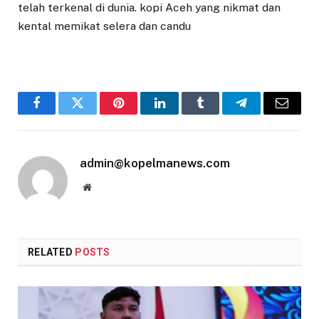
telah terkenal di dunia. kopi Aceh yang nikmat dan
kental memikat selera dan candu
Facebook
Twitter
Pinterest
LinkedIn
Tumblr
Telegram
Email
admin@kopelmanews.com
Website
RELATED
POSTS