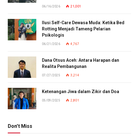
06/16/2026
21,001
Ilusi Self-Care Dewasa Muda: Ketika Bed
Rotting Menjadi Tameng Pelarian
Psikologis
06/21/2026
4,767
Dana Otsus Aceh: Antara Harapan dan
Realita Pembangunan
07/27/2025
3,214
Ketenangan Jiwa dalam Zikir dan Doa
05/09/2025
2,801
Don't Miss