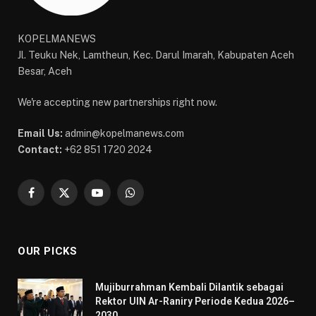
KOPELMANEWS
Jl. Teuku Nek, Lamtheun, Kec. Darul Imarah, Kabupaten Aceh
Besar, Aceh
We're accepting new partnerships right now.
Email Us:
admin@kopelmanews.com
Contact:
+62 851 1720 2024
Facebook
X
YouTube
WhatsApp
(Twitter)
OUR PICKS
Mujiburrahman Kembali Dilantik sebagai
Rektor UIN Ar-Raniry Periode Kedua 2026–
2030