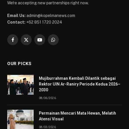
We're accepting new partnerships right now.
Email Us:
admin@kopelmanews.com
Contact:
+62 851 1720 2024
Facebook
X
YouTube
WhatsApp
(Twitter)
OUR PICKS
Mujiburrahman Kembali Dilantik sebagai
Rektor UIN Ar-Raniry Periode Kedua 2026–
2030
08/06/2026
Permainan Mencari Mata Hewan, Melatih
Atensi Visual
08/03/2026