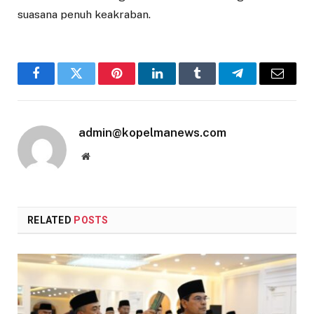
suasana penuh keakraban.
Facebook
Twitter
Pinterest
LinkedIn
Tumblr
Telegram
Email
admin@kopelmanews.com
Website
RELATED
POSTS