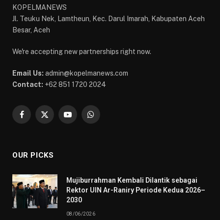
KOPELMANEWS
Jl. Teuku Nek, Lamtheun, Kec. Darul Imarah, Kabupaten Aceh
Besar, Aceh
We're accepting new partnerships right now.
Email Us:
admin@kopelmanews.com
Contact:
+62 851 1720 2024
Facebook
X
YouTube
WhatsApp
(Twitter)
OUR PICKS
Mujiburrahman Kembali Dilantik sebagai
Rektor UIN Ar-Raniry Periode Kedua 2026–
2030
08/06/2026