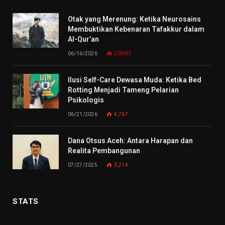
Otak yang Merenung: Ketika Neurosains
Membuktikan Kebenaran Tafakkur dalam
Al-Qur’an
06/16/2026
20,983
Ilusi Self-Care Dewasa Muda: Ketika Bed
Rotting Menjadi Tameng Pelarian
Psikologis
06/21/2026
4,767
Dana Otsus Aceh: Antara Harapan dan
Realita Pembangunan
07/27/2025
3,214
STATS