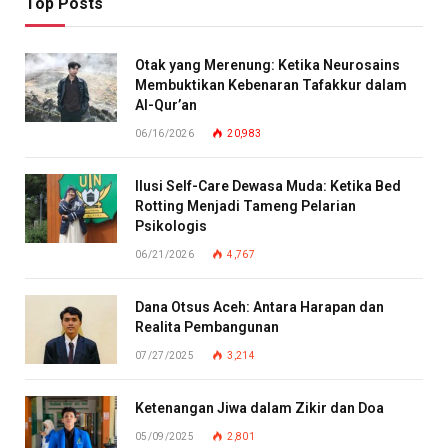
Top Posts
Otak yang Merenung: Ketika Neurosains
Membuktikan Kebenaran Tafakkur dalam
Al-Qur’an
06/16/2026
20,983
Ilusi Self-Care Dewasa Muda: Ketika Bed
Rotting Menjadi Tameng Pelarian
Psikologis
06/21/2026
4,767
Dana Otsus Aceh: Antara Harapan dan
Realita Pembangunan
07/27/2025
3,214
Ketenangan Jiwa dalam Zikir dan Doa
05/09/2025
2,801