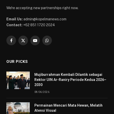
We're accepting new partnerships right now.
Email Us:
admin@kopelmanews.com
Contact:
+62 851 1720 2024
Facebook
X
YouTube
WhatsApp
(Twitter)
OUR PICKS
Mujiburrahman Kembali Dilantik sebagai
Rektor UIN Ar-Raniry Periode Kedua 2026–
2030
08/06/2026
Permainan Mencari Mata Hewan, Melatih
Atensi Visual