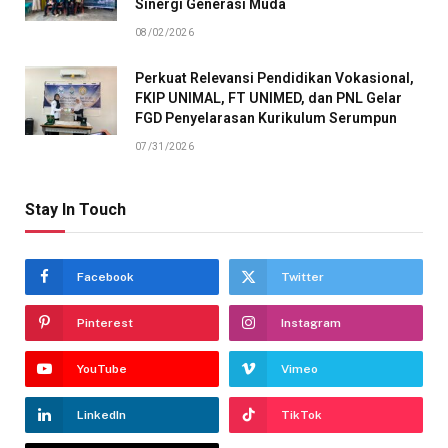
Sinergi Generasi Muda
08/02/2026
Perkuat Relevansi Pendidikan Vokasional,
FKIP UNIMAL, FT UNIMED, dan PNL Gelar
FGD Penyelarasan Kurikulum Serumpun
07/31/2026
Stay In Touch
Facebook
Twitter
Pinterest
Instagram
YouTube
Vimeo
LinkedIn
TikTok