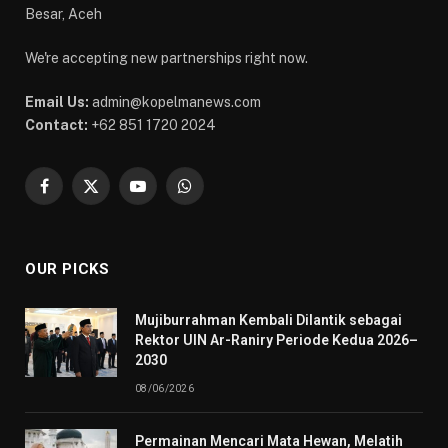
Besar, Aceh
We're accepting new partnerships right now.
Email Us:
admin@kopelmanews.com
Contact:
+62 851 1720 2024
Facebook
X
YouTube
WhatsApp
(Twitter)
OUR PICKS
Mujiburrahman Kembali Dilantik sebagai
Rektor UIN Ar-Raniry Periode Kedua 2026–
2030
08/06/2026
Permainan Mencari Mata Hewan, Melatih