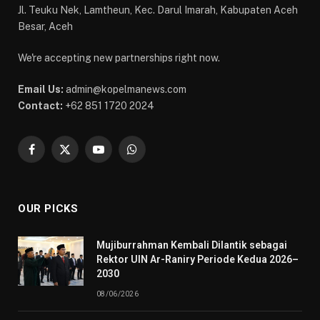
Jl. Teuku Nek, Lamtheun, Kec. Darul Imarah, Kabupaten Aceh
Besar, Aceh
We're accepting new partnerships right now.
Email Us:
admin@kopelmanews.com
Contact:
+62 851 1720 2024
Facebook
X
YouTube
WhatsApp
(Twitter)
OUR PICKS
Mujiburrahman Kembali Dilantik sebagai
Rektor UIN Ar-Raniry Periode Kedua 2026–
2030
08/06/2026