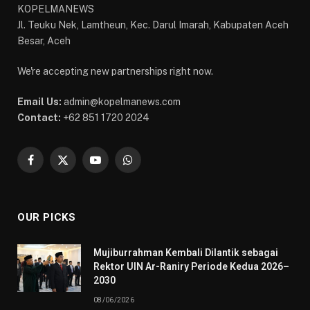
KOPELMANEWS
Jl. Teuku Nek, Lamtheun, Kec. Darul Imarah, Kabupaten Aceh
Besar, Aceh
We're accepting new partnerships right now.
Email Us:
admin@kopelmanews.com
Contact:
+62 851 1720 2024
Facebook
X
YouTube
WhatsApp
(Twitter)
OUR PICKS
Mujiburrahman Kembali Dilantik sebagai
Rektor UIN Ar-Raniry Periode Kedua 2026–
2030
08/06/2026