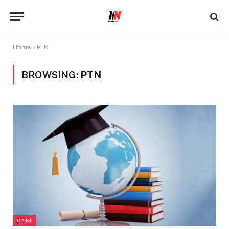
Home
»
PTN
BROWSING:
PTN
OPINI