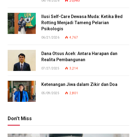
06/16/2026
20,983
Ilusi Self-Care Dewasa Muda: Ketika Bed
Rotting Menjadi Tameng Pelarian
Psikologis
06/21/2026
4,767
Dana Otsus Aceh: Antara Harapan dan
Realita Pembangunan
07/27/2025
3,214
Ketenangan Jiwa dalam Zikir dan Doa
05/09/2025
2,801
Don't Miss