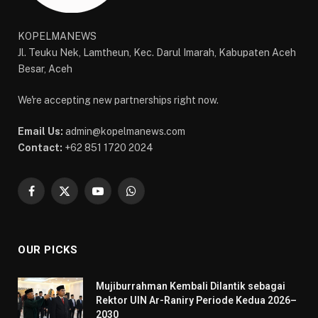
KOPELMANEWS
Jl. Teuku Nek, Lamtheun, Kec. Darul Imarah, Kabupaten Aceh
Besar, Aceh
We're accepting new partnerships right now.
Email Us:
admin@kopelmanews.com
Contact:
+62 851 1720 2024
Facebook
X
YouTube
WhatsApp
(Twitter)
OUR PICKS
Mujiburrahman Kembali Dilantik sebagai
Rektor UIN Ar-Raniry Periode Kedua 2026–
2030